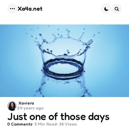
Xa4a.net
Menu
Searc
Posted
Xaviera
24 years ago
by
Just one of those days
0
Comments
5 Min
Read
3K
Views