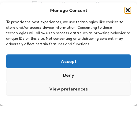
I accept the privacy policy
Manage Consent
To provide the best experiences, we use technologies like cookies to
store and/or access device information. Consenting to these
technologies will allow us to process data such as browsing behavior or
unique IDs on this site. Not consenting or withdrawing consent, may
adversely affect certain features and functions.
Just me
Tot over mijn oren
Accept
3
Comments
2 Min
Read
Moeite met concentreren. De hele dag een beetje
Deny
afwezig. Zijn naam schiet door mijn hoofd op rare
momenten. Ontkennen heeft geen zin: ik ben
View preferences
verliefd. Vanaf het moment dat ik…
Posted
Xaviera
18 years ago
by
Just me
Hier word ik niet vrolijk van!