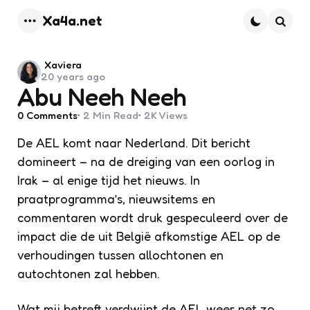
Xa4a.net
Menu
Searc
Posted
Xaviera
20 years ago
by
Abu Neeh Neeh
0
Comments
2 Min
Read
2K
Views
De AEL komt naar Nederland. Dit bericht
domineert – na de dreiging van een oorlog in
Irak – al enige tijd het nieuws. In
praatprogramma’s, nieuwsitems en
commentaren wordt druk gespeculeerd over de
impact die de uit België afkomstige AEL op de
verhoudingen tussen allochtonen en
autochtonen zal hebben.
Wat mij betreft verdwijnt de AEL weer net zo