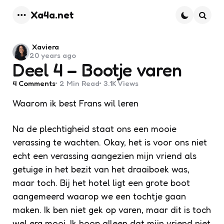
Xa4a.net
Menu
Searc
Posted
Xaviera
20 years ago
by
Deel 4 – Bootje varen
4
Comments
2 Min
Read
3.1K
Views
Waarom ik best Frans wil leren
Na de plechtigheid staat ons een mooie
verassing te wachten. Okay, het is voor ons niet
echt een verassing aangezien mijn vriend als
getuige in het bezit van het draaiboek was,
maar toch. Bij het hotel ligt een grote boot
aangemeerd waarop we een tochtje gaan
maken. Ik ben niet gek op varen, maar dit is toch
wel erg mooi. Ik hoop alleen dat mijn vriend niet