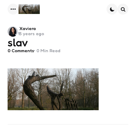
Menu
Searc
Posted
Xaviera
15 years ago
by
slav
0
Comments
0 Min
Read