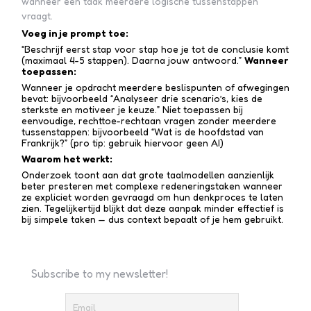
wanneer een taak meerdere logische tussenstappen
vraagt.
Voeg in je prompt toe:
“Beschrijf eerst stap voor stap hoe je tot de conclusie komt
(maximaal 4-5 stappen). Daarna jouw antwoord.”
Wanneer
toepassen:
Wanneer je opdracht meerdere beslispunten of afwegingen
bevat: bijvoorbeeld “Analyseer drie scenario’s, kies de
sterkste en motiveer je keuze.” Niet toepassen bij
eenvoudige, rechttoe-recht­aan vragen zonder meerdere
tussen­stappen: bijvoorbeeld “Wat is de hoofdstad van
Frankrijk?” (pro tip: gebruik hiervoor geen AI)
Waarom het werkt:
Onderzoek toont aan dat grote taalmodellen aanzienlijk
beter presteren met complexe redenerings­taken wanneer
ze expliciet worden gevraagd om hun denkproces te laten
zien. Tegelijkertijd blijkt dat deze aanpak minder effectief is
bij simpele taken — dus context bepaalt of je hem gebruikt.
Subscribe to my newsletter!