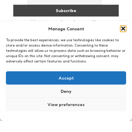
I accept the privacy policy
Manage Consent
To provide the best experiences, we use technologies like cookies to
store and/or access device information. Consenting to these
technologies will allow us to process data such as browsing behavior or
unique IDs on this site. Not consenting or withdrawing consent, may
adversely affect certain features and functions.
Just me
Bijna voorbij
Accept
10
Comments
2 Min
Read
Mijn vakantie is bijna voorbij. Jammer maar waar.
Deny
Morgenavond vertrekken we weer naar
Nederland. Ik heb er steeds minder zin in. Rita
View preferences
Verdonk, Geert Wilders, de moslimfascinatie van
de Nederlandse…
Posted
Xaviera
19 years ago
by