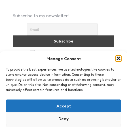
Subscribe to my newsletter!
I accept the privacy policy
Manage Consent
To provide the best experiences, we use technologies like cookies to
store and/or access device information. Consenting to these
technologies will allow us to process data such as browsing behavior or
unique IDs on this site. Not consenting or withdrawing consent, may
adversely affect certain features and functions.
Just me
Per abuis-mail
Accept
3
Comments
2 Min
Read
Mijn CV staat al jaren op Monsterboard. Het
Deny
maakt niet uit wat voor fantastische functie ik