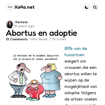
Xa4a.net
Menu
Searc
Posted
Xaviera
19 years ago
by
Abortus en adoptie
13
Comments
1 Min
Read
7.7K
Views
85% van de
huisartsen
weigert om
vrouwen die een
abortus willen te
wijzen op de
mogelijkheid van
adoptie. Volgens
de artsen voelen