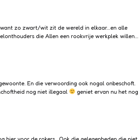
 want zo zwart/wit zit de wereld in elkaar…en alle
eelonthouders die Allen een rookvrije werkplek willen…
 gewoonte. En die verwoording ook nogal onbeschoft.
schoftheid nog niet illegaal
geniet ervan nu het nog
g hier voor de rokers.. Ook die gelegenheden die niet