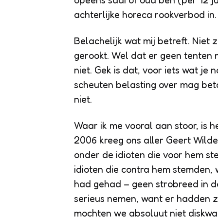
opeens saai of oud ben (per 12 jul
achterlijke horeca rookverbod in.
Belachelijk wat mij betreft. Niet
gerookt. Wel dat er geen tenten 
niet. Gek is dat, voor iets wat j
scheuten belasting over mag be
niet.
Waar ik me vooral aan stoor, is h
2006 kreeg ons aller Geert Wild
onder de idioten die voor hem s
idioten die contra hem stemden,
had gehad – geen strobreed in 
serieus nemen, want er hadden z
mochten we absoluut niet diskwal