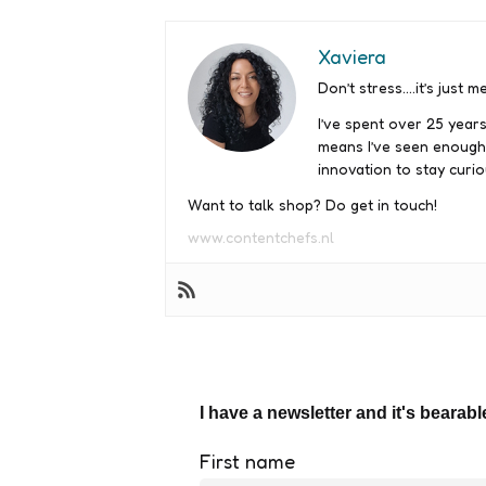
Xaviera
Don’t stress….it’s just me
I’ve spent over 25 years
means I’ve seen enough
innovation to stay curio
Want to talk shop? Do get in touch!
www.contentchefs.nl
I have a newsletter and it's bearabl
First name