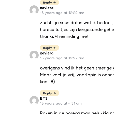
Reply
xaviera
18 years ago at 12:22 am
zucht…ja suus dat is wat ik bedoel,
horeca luitjes zijn kergezonde geh
thanks 4 reminding me!
Reply
xaviera
18 years ago at 12:27 am
overigens vind ik het geen smerige
Maar voel je vrij, voorlopig is onbe
kan.. 8)
Reply
BTS
18 years ago at 4:31 am
Roken in de horeca mag gelukkig no