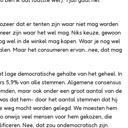
i ben ik dat laatste wel). 1 juli gaat het
 zozeer dat er tenten zijn waar niet mag worden
meer zijn waar het wel mag. Niks keuze, gewoon
e nog wel in de winkel mag kopen. Waar je nog wel
talen. Maar het consumeren ervan…nee, dat mag
et lage democratische gehalte van het geheel. In
ers 5,9% van alle stemmen. Algemene consensus
temden, maar ook onder een groot aantal van de
 was dat hem- door het aantal stemmen dat hij
de weg mocht worden gelegd. We moesten hem
o onwijs veel mensen voor hem gekozen, die
ificeren. Nee, dat zou ondemocratisch zijn.