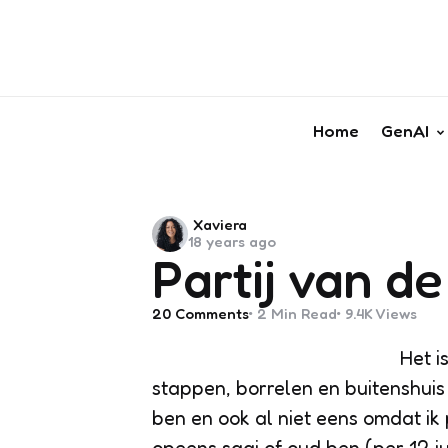
Home
GenAI
Posted
Xaviera
18 years ago
by
Partij van d
20
Comments
2 Min
Read
9.4K
Views
Het i
stappen, borrelen en buitenshuis
ben en ook al niet eens omdat ik 