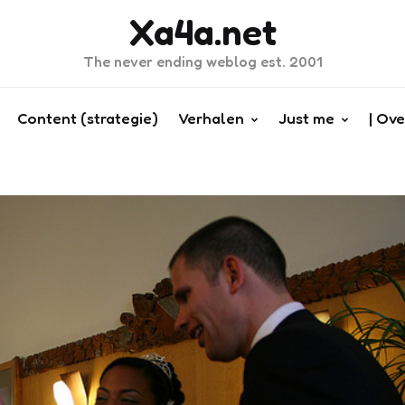
Xa4a.net
The never ending weblog est. 2001
Content (strategie)
Verhalen
Just me
| Ove