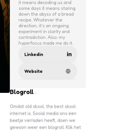
it means decoding us and
some days it means staring
down the abyss of a bread
recipe. Whatever the
direction, it’s an ongoing
experiment in clarity and
contradiction. Also: my
hyperfocus made me do it.
Linkedin
Website
Blogroll
Omdat old skool, the best skool
internet is. Social media ons een
beetje verraden heeft, doen we
gewoon weer een blogroll. Klik het