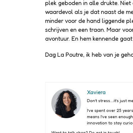
plek geboden in alle drukte. Niet 
waardevol als je dat naast de me
minder voor de hand liggende pl
schrijven en een traan. Maar voor
avontuur. En hem kennende gaat h
Dag La Poutre, ik heb van je geh
Xaviera
Don’t stress….it’s just me
I’ve spent over 25 years
means I’ve seen enough
innovation to stay curio
Want to talk shop? Do get in touch!