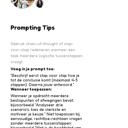
Prompting Tips
Gebruik chain-of-thought of stap-
voor-stap redeneren wanneer een
taak meerdere logische tussenstappen
vraagt.
Voeg in je prompt toe:
“Beschrijf eerst stap voor stap hoe je
tot de conclusie komt (maximaal 4-5
stappen). Daarna jouw antwoord.”
Wanneer toepassen:
Wanneer je opdracht meerdere
beslispunten of afwegingen bevat:
bijvoorbeeld “Analyseer drie
scenario’s, kies de sterkste en
motiveer je keuze.” Niet toepassen bij
eenvoudige, rechttoe-recht­aan vragen
zonder meerdere tussen­stappen:
bijvoorbeeld “Wat is de hoofdstad van