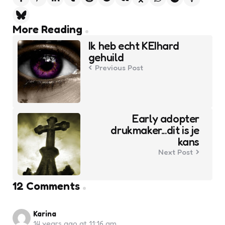
Post
More Reading
navigation
Ik heb echt KEIhard
gehuild
Previous Post
Early adopter
drukmaker...dit is je
kans
Next Post
12 Comments
Karina
14 years ago at 11:16 am