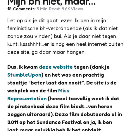
Mijn bh niet, maar…
12
Comments
5 Min
Read
9.6K
Views
Let op als je dit gaat lezen. Ik ben in mijn
feministische bh-verbrandende (als ik dat niet
zonde zou vinden) bui. Als je daar niet tegen
kunt, kssshhht…er is nog een heel internet buiten
deze site..ga daar maar hangen.
Dus, ik kwam
deze website
tegen (dank je
StumbleUpon
) en het was een prachtig
staaltje “beter laat dan nooit”. De site is de
webplek van de film
Miss
Representation
(heeeel toevallig weet ik dat
de piratenbaai deze film biedt…van horen
zeggen uiteraard). Deze film debuteerde al in
2011 op het Sundance Festival en ja, ik ben
laat, maar gelukkig heb ik het ontdekt.