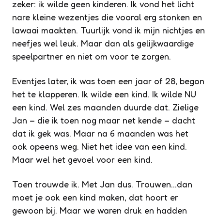
zeker: ik wilde geen kinderen. Ik vond het licht
nare kleine wezentjes die vooral erg stonken en
lawaai maakten. Tuurlijk vond ik mijn nichtjes en
neefjes wel leuk. Maar dan als gelijkwaardige
speelpartner en niet om voor te zorgen.
Eventjes later, ik was toen een jaar of 28, begon
het te klapperen. Ik wilde een kind. Ik wilde NU
een kind. Wel zes maanden duurde dat. Zielige
Jan – die ik toen nog maar net kende – dacht
dat ik gek was. Maar na 6 maanden was het
ook opeens weg. Niet het idee van een kind.
Maar wel het gevoel voor een kind.
Toen trouwde ik. Met Jan dus. Trouwen…dan
moet je ook een kind maken, dat hoort er
gewoon bij. Maar we waren druk en hadden