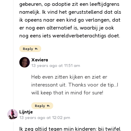
gebeuren, op adoptie zit een leeftijdgrens
namelijk. Ik vind het geruststellend dat als
ik opeens naar een kind ga verlangen, dat
er nog een alternatief is, waarbij je ook
nog eens iets wereldverbeterachtigs doet.
Reply
Xaviera
13 years ago at 11:51 am
Heb even zitten kijken en ziet er
interessant uit. Thanks voor de tip…I
will keep that in mind for sure!
Reply
Lijntje
13 years ago at 12:02 pm
Ik zeg altijd tegen mijn kinderen: bij twijfel