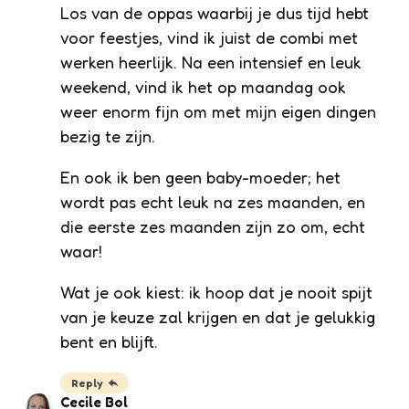
Los van de oppas waarbij je dus tijd hebt
voor feestjes, vind ik juist de combi met
werken heerlijk. Na een intensief en leuk
weekend, vind ik het op maandag ook
weer enorm fijn om met mijn eigen dingen
bezig te zijn.
En ook ik ben geen baby-moeder; het
wordt pas echt leuk na zes maanden, en
die eerste zes maanden zijn zo om, echt
waar!
Wat je ook kiest: ik hoop dat je nooit spijt
van je keuze zal krijgen en dat je gelukkig
bent en blijft.
Reply
Cecile Bol