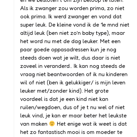
Als ik zwanger zou worden prima, zo niet
ook prima. Ik werd zwanger en vond dat
super leuk. De kleine vond ik de 1e mnd niet
altijd leuk (ben niet zo’n baby type), maar
het word nu met de dag leuker. Met een
paar goede oppasadressen kun je nog
steeds doen wat je wilt, dus daar is niet
zoveel in veranderd.. Ik kan nog steeds de
vraag niet beantwoorden of ik nu kinderen
wil of niet (ben ik gelukkiger/ is mijn leven
leuker met/zonder kind). Het grote
voordeel is dat je een kind niet kan
ruilen/wegdoen, dus of je t nu wel of niet
leuk vind, je kan er maar beter het leukste
van maken
Het enige wat ik weet is dat
het zo fantastisch mooi is om moeder te