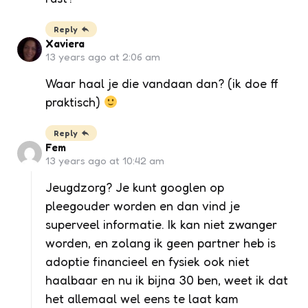
Reply
Xaviera
13 years ago at 2:06 am
Waar haal je die vandaan dan? (ik doe ff
praktisch)
Reply
Fem
13 years ago at 10:42 am
Jeugdzorg? Je kunt googlen op
pleegouder worden en dan vind je
superveel informatie. Ik kan niet zwanger
worden, en zolang ik geen partner heb is
adoptie financieel en fysiek ook niet
haalbaar en nu ik bijna 30 ben, weet ik dat
het allemaal wel eens te laat kam