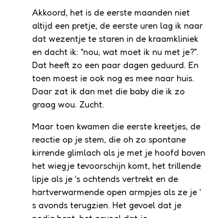
Akkoord, het is de eerste maanden niet
altijd een pretje, de eerste uren lag ik naar
dat wezentje te staren in de kraamkliniek
en dacht ik: “nou, wat moet ik nu met je?”.
Dat heeft zo een paar dagen geduurd. En
toen moest ie ook nog es mee naar huis.
Daar zat ik dan met die baby die ik zo
graag wou. Zucht.
Maar toen kwamen die eerste kreetjes, de
reactie op je stem, die oh zo spontane
kirrende glimlach als je met je hoofd boven
het wiegje tevoorschijn komt, het trillende
lipje als je ‘s ochtends vertrekt en de
hartverwarmende open armpjes als ze je ‘
s avonds terugzien. Het gevoel dat je