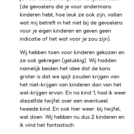
(de gevoelens die je voor andermans
kinderen hebt, hoe leuk ze ook zijn, vallen
wat mij betreft in het niet bij de gevoelens
voor je eigen kinderen en geven geen
indicatie of het wat voor je zou zijn).
Wij hebben toen voor kinderen gekozen en
ze ook gekregen (gelukkig). Wij hadden
namelijk beiden het idee dat de kans
groter is dat we spijt zouden krijgen van
het niet-krijgen van kinderen dan van het
wel-krijgen ervan. En na kind 1, had ik weer
diezelfde twijfel over een eventueel
tweede kind. En ook hier weer: bij twijfel,
wel doen. Wij hebben nu dus 2 kinderen en
ik vind het fantastisch.