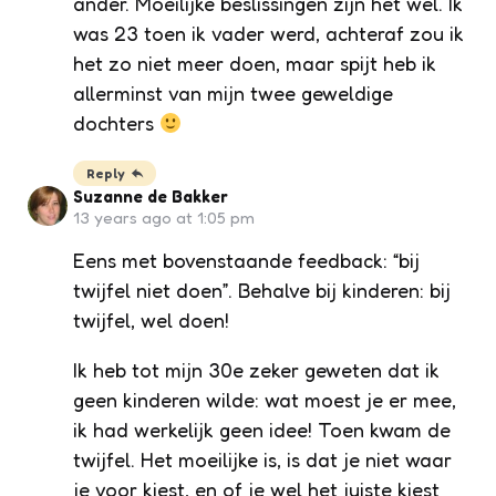
ander. Moeilijke beslissingen zijn het wel. Ik
was 23 toen ik vader werd, achteraf zou ik
het zo niet meer doen, maar spijt heb ik
allerminst van mijn twee geweldige
dochters
Reply
Suzanne de Bakker
13 years ago at 1:05 pm
Eens met bovenstaande feedback: “bij
twijfel niet doen”. Behalve bij kinderen: bij
twijfel, wel doen!
Ik heb tot mijn 30e zeker geweten dat ik
geen kinderen wilde: wat moest je er mee,
ik had werkelijk geen idee! Toen kwam de
twijfel. Het moeilijke is, is dat je niet waar
je voor kiest, en of je wel het juiste kiest