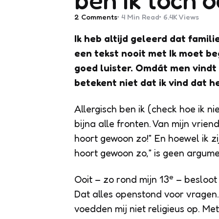
2
Comments
4 Min
Read
6.4K
Views
Ik heb altijd geleerd dat familie
een tekst nooit met
Ik
moet begi
goed luister. Omdát men vindt d
betekent niet dat ik vind dat h
Allergisch ben ik (check hoe ik ni
bijna alle fronten. Van mijn vrie
hoort gewoon zo!” En hoewel ik zij
hoort gewoon zo,” is geen argume
e
Ooit – zo rond mijn 13
– besloot 
Dat alles openstond voor vragen. 
voedden mij niet religieus op. Me