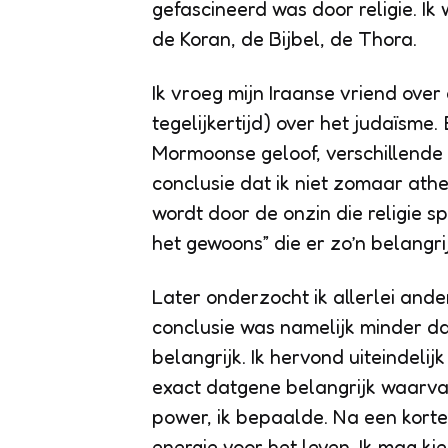
gefascineerd was door religie. Ik 
de Koran, de Bijbel, de Thora.
Ik vroeg mijn Iraanse vriend over 
tegelijkertijd) over het judaïsme.
Mormoonse geloof, verschillende f
conclusie dat ik niet zomaar ath
wordt door de onzin die religie s
het gewoons” die er zo’n belangrij
Later onderzocht ik allerlei ande
conclusie was namelijk minder dan 
belangrijk. Ik hervond uiteindelijk o
exact datgene belangrijk waarv
power, ik bepaalde. Na een korte
energie voor het leven. Ik mag kie