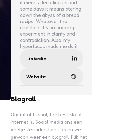
it means decoding us and
some days it means staring
down the abyss of a bread
recipe. Whatever the
direction, it’s an ongoing
experiment in clarity and
contradiction. Also: my
hyperfocus made me do it.
Linkedin
Website
Blogroll
Omdat old skool, the best skool
internet is. Social media ons een
beetje verraden heeft, doen we
gewoon weer een blogroll. Klik het