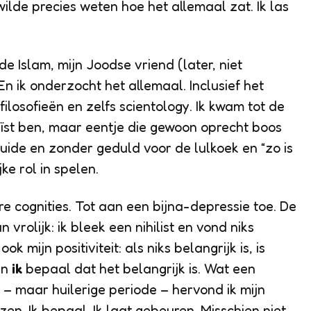
wilde precies weten hoe het allemaal zat. Ik las
de Islam, mijn Joodse vriend (later, niet
 En ik onderzocht het allemaal. Inclusief het
ilosofieën en zelfs scientology. Ik kwam tot de
eïst ben, maar eentje die gewoon oprecht boos
puide en zonder geduld voor de lulkoek en “zo is
ke rol in spelen.
re cognities. Tot aan een bijna-depressie toe. De
vrolijk: ik bleek een nihilist en vond niks
ok mijn positiviteit: als niks belangrijk is, is
an
ik
bepaal dat het belangrijk is. Wat een
 – maar huilerige periode – hervond ik mijn
zen. Ik bepaal. Ik laat gebeuren. Misschien niet