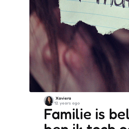
Posted
Xaviera
12 years ago
by
Familie is be
ben ik toch o