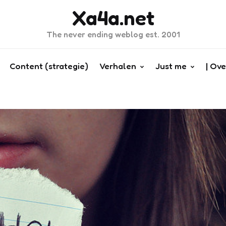
Xa4a.net
The never ending weblog est. 2001
Content (strategie)
Verhalen
Just me
| Ove