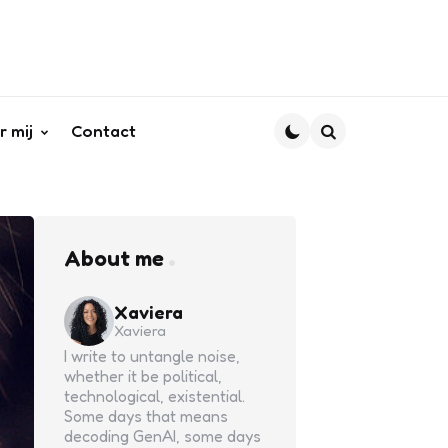
r mij
Contact
Search
About me
Xaviera
Xaviera
I write to untangle noise,
whether it be political,
technological, existential.
Some days that means
decoding GenAI, some days