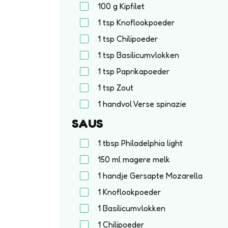
100
g
Kipfilet
1
tsp
Knoflookpoeder
1
tsp
Chilipoeder
1
tsp
Basilicumvlokken
1
tsp
Paprikapoeder
1
tsp
Zout
1 handvol
Verse spinazie
SAUS
1
tbsp
Philadelphia light
150
ml
magere melk
1 handje
Gersapte Mozarella
1
Knoflookpoeder
1
Basilicumvlokken
1
Chilipoeder