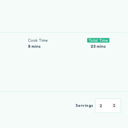
Cook Time
Total Time
8 mins
23 mins
Servings