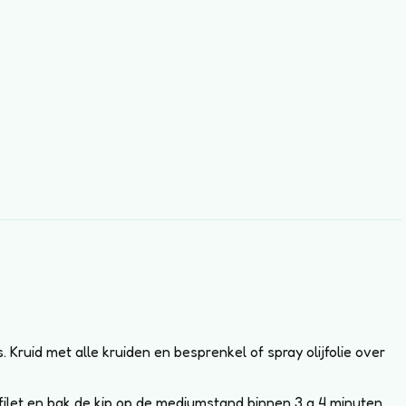
s. Kruid met alle kruiden en besprenkel of spray olijfolie over
filet en bak de kip op de mediumstand binnen 3 a 4 minuten