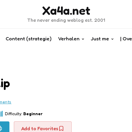
Xa4a.net
The never ending weblog est. 2001
Content (strategie)
Verhalen
Just me
| Ove
ip
ments
Difficulty:
Beginner
Add to Favorites