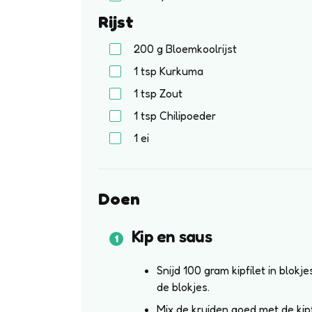
Rijst
200
g
Bloemkoolrijst
1
tsp
Kurkuma
1
tsp
Zout
1
tsp
Chilipoeder
1
ei
Doen
Kip en saus
Snijd 100 gram kipfilet in blokje
de blokjes.
Mix de kruiden goed met de kip