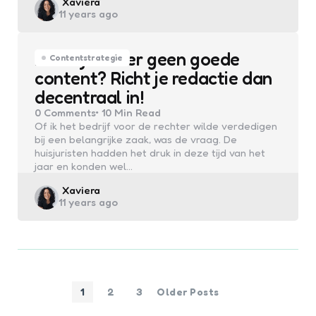
Posted
Xaviera
11 years ago
by
Maak je liever geen goede
Contentstrategie
content? Richt je redactie dan
decentraal in!
0
Comments
10 Min
Read
Of ik het bedrijf voor de rechter wilde verdedigen
bij een belangrijke zaak, was de vraag. De
huisjuristen hadden het druk in deze tijd van het
jaar en konden wel…
Posted
Xaviera
11 years ago
by
1
2
3
Older Posts