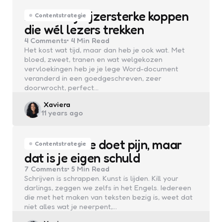
Zo maak je ijzersterke koppen
Contentstrategie
die wél lezers trekken
4
Comments
4 Min
Read
Het kost wat tijd, maar dan heb je ook wat. Met
bloed, zweet, tranen en wat welgekozen
vervloekingen heb je je lege Word-document
veranderd in een goedgeschreven, zeer
doorwrocht, perfect…
Posted
Xaviera
11 years ago
by
Eindredactie doet pijn, maar
Contentstrategie
dat is je eigen schuld
7
Comments
5 Min
Read
Schrijven is schrappen. Kunst is lijden. Kill your
darlings, zeggen we zelfs in het Engels. Iedereen
die met het maken van teksten bezig is, weet dat
niet alles wat je neerpent,…