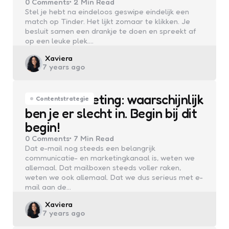
0
Comments
2 Min
Read
Stel je hebt na eindeloos geswipe eindelijk een
match op Tinder. Het lijkt zomaar te klikken. Je
besluit samen een drankje te doen en spreekt af
op een leuke plek.…
Posted
Xaviera
7 years ago
by
E-mailmarketing: waarschijnlijk
Contentstrategie
ben je er slecht in. Begin bij dit
begin!
0
Comments
7 Min
Read
Dat e-mail nog steeds een belangrijk
communicatie- en marketingkanaal is, weten we
allemaal. Dat mailboxen steeds voller raken,
weten we ook allemaal. Dat we dus serieus met e-
mail aan de…
Posted
Xaviera
7 years ago
by