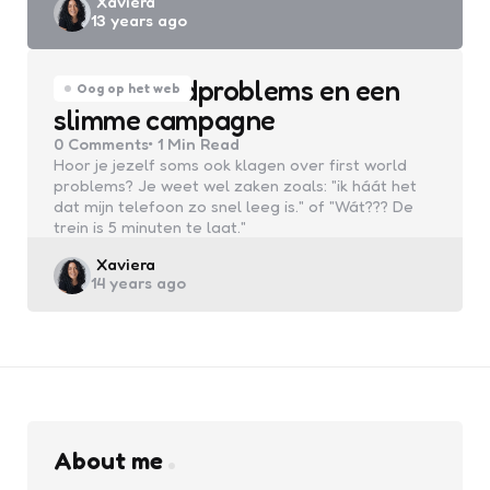
Posted
Xaviera
13 years ago
by
#firstworldproblems en een
Oog op het web
slimme campagne
0
Comments
1 Min
Read
Hoor je jezelf soms ook klagen over first world
problems? Je weet wel zaken zoals: "ik háát het
dat mijn telefoon zo snel leeg is." of "Wát??? De
trein is 5 minuten te laat."
Posted
Xaviera
14 years ago
by
About me