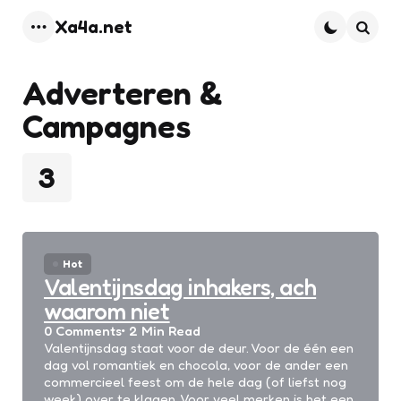
Xa4a.net
Menu
Searc
Adverteren &
Campagnes
3
Hot
Valentijnsdag inhakers, ach
waarom niet
0
Comments
2 Min
Read
Valentijnsdag staat voor de deur. Voor de één een
dag vol romantiek en chocola, voor de ander een
commercieel feest om de hele dag (of liefst nog
week) over te klagen. Voor veel merken is het een