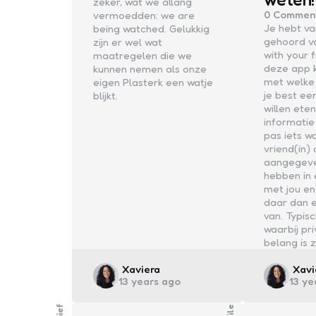
zeker, wat we allang
0
Commen
vermoedden: we are
Je hebt va
being watched. Gelukkig
gehoord v
zijn er wel wat
with your 
maatregelen die we
deze app 
kunnen nemen als onze
met welke 
eigen Plasterk een watje
je best ee
blijkt.
willen eten
informati
pas iets w
vriend(in)
aangegeve
hebben in 
met jou en
daar dan e
van. Typis
waarbij pr
belang is 
Posted
Post
Xaviera
Xavi
13 years ago
13 ye
by
by