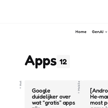
Home
GenAI
Apps
12
Hot
Mobile
Google
[Andro
duidelijker over
He-man
wat “gratis” apps
most p