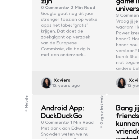
zijn
game i
univer
0
Comments
2 Min
Read
Google gaat nog dit jaar
3
Commen
strenger toezien op welke
Vraag jij je
apps het label “gratis”
waarom H
krijgen. Dat doet de
Power kre
zoekgigant op verzoek
honor? Ho
van de Europese
honor nou
Commissie, die bezig is
verslaan? I
met een onderzoek…
ben ik She
niet tege
andere be
Posted
Post
Xaviera
Xavi
12 years ago
13 ye
by
by
Mobile
Oog op het web
Android App:
Bang ji
DuckDuckGo
friend
kunnen
0
Comments
1 Min
Read
Met dank aan Edward
vriend
Snowden weten we nu
weten!