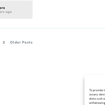
ed
era
ars ago
2
Older Posts
To provide 
access devi
data such a
withdrawing