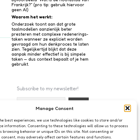
Frankrijk?” (pro tip: gebruik hiervoor
geen AI)
Waarom het werkt:
Onderzoek toont aan dat grote
taalmodellen aanzienlijk beter
presteren met complexe redenerings­
taken wanneer ze expliciet worden
gevraagd om hun denkproces te laten
zien. Tegelijkertijd blijkt dat deze
aanpak minder effectief is bij simpele
taken — dus context bepaalt of je hem
gebruikt.
Subscribe to my newsletter!
Manage Consent
I accept the privacy policy
the best experiences, we use technologies like cookies to store and/or
ce information. Consenting to these technologies will allow us to process
s browsing behavior or unique IDs on this site. Not consenting or
 consent, may adversely affect certain features and functions.