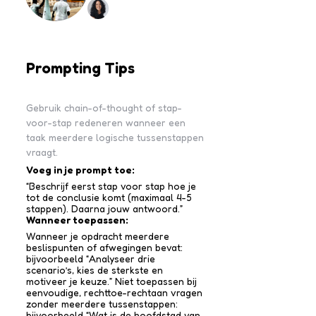
Prompting Tips
Gebruik chain-of-thought of stap-
voor-stap redeneren wanneer een
taak meerdere logische tussenstappen
vraagt.
Voeg in je prompt toe:
“Beschrijf eerst stap voor stap hoe je
tot de conclusie komt (maximaal 4-5
stappen). Daarna jouw antwoord.”
Wanneer toepassen:
Wanneer je opdracht meerdere
beslispunten of afwegingen bevat:
bijvoorbeeld “Analyseer drie
scenario’s, kies de sterkste en
motiveer je keuze.” Niet toepassen bij
eenvoudige, rechttoe-recht­aan vragen
zonder meerdere tussen­stappen:
bijvoorbeeld “Wat is de hoofdstad van