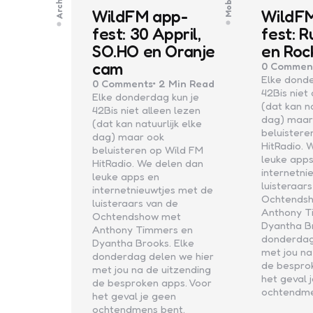
Archief
Mobile
WildFM app-
WildF
fest: 30 Appril,
fest: 
SO.HO en Oranje
en Roc
cam
0
Commen
Elke donde
0
Comments
2 Min
Read
42Bis niet
Elke donderdag kun je
(dat kan na
42Bis niet alleen lezen
dag) maar
(dat kan natuurlijk elke
beluistere
dag) maar ook
HitRadio. 
beluisteren op Wild FM
leuke app
HitRadio. We delen dan
internetni
leuke apps en
luisteraar
internetnieuwtjes met de
Ochtends
luisteraars van de
Anthony T
Ochtendshow met
Dyantha Br
Anthony Timmers en
donderdag
Dyantha Brooks. Elke
met jou na
donderdag delen we hier
de bespro
met jou na de uitzending
het geval 
de besproken apps. Voor
ochtendme
het geval je geen
ochtendmens bent.