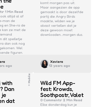
n the
komt morgen pas uit.
se
Maar aangezien de app
ts
1 Min
Read
gemaakt is door dezelfde
 ook altijd al af
partij die Angry Birds
e-man de
maakte, wilden we je
eg en She-ra de
alvast vertellen dat je
e kan ze met de
deze gewoon moet
 iemand
downloaden...morgen dus.
n dit spelletje
-ra dan ook nog
ngekomen. Wel
kende figuren.
ed
Posted
era
Xaviera
ars ago
13 years ago
by
Mobile
j with
Wild FM App-
s? Dan
fest: Krowds,
 je
Soothpostr, Valet
en dat
0
Comments
2 Min
Read
Elke donderdag kun je