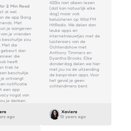
42Bis niet alleen lezen
ts
2 Min
Read
(dat kan natuurlijk elke
st al wel
dag) maar ook
an de app Bang
beluisteren op Wild FM
friends. Met
HitRadio. We delen dan
kun je aangeven
leuke apps en
van je vrienden
internetnieuwtjes met de
n beschuitje zou
luisteraars van de
. Met die
Ochtendshow met
e gebeurt dan
Anthony Timmers en
anneer die
Dyantha Brooks. Elke
 ook heeft
donderdag delen we hier
n trek te
met jou na de uitzending
een beschuitje
de besproken apps. Voor
 je ontvangt
het geval je geen
en notificatie
ochtendmens bent.
ch een app
ivacy nogal van
zou je denken.
ed
Posted
era
Xaviera
ars ago
13 years ago
by