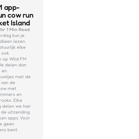
M app-
Run cow run
ket Island
ts
1 Min
Read
rdag kun je
 alleen lezen
tuurlijk elke
 ook
n op Wild FM
We delen dan
s en
euwtjes met de
s van de
how met
immers en
ooks. Elke
 delen we hier
 de uitzending
ken apps. Voor
je geen
ns bent.