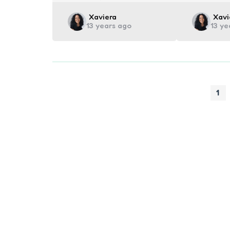
Posted
Post
Xaviera
Xavi
13 years ago
13 ye
by
by
1