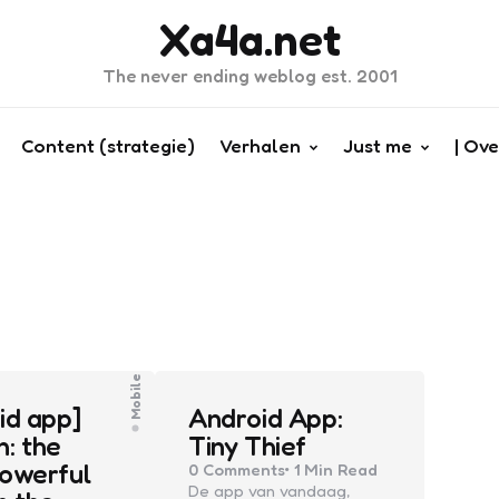
Xa4a.net
The never ending weblog est. 2001
Content (strategie)
Verhalen
Just me
| Ove
Mobile
id app]
Android App:
: the
Tiny Thief
owerful
0
Comments
1 Min
Read
De app van vandaag,