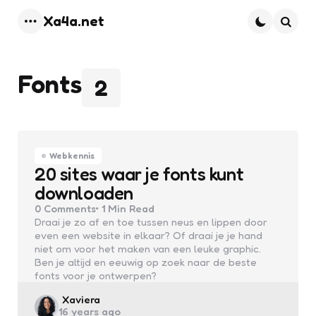
Xa4a.net
Menu
Searc
Fonts
2
Webkennis
20 sites waar je fonts kunt
downloaden
0
Comments
1 Min
Read
Draai je zo af en toe tussen neus en lippen door
even een website in elkaar? Of draai je je hand
niet om voor het maken van een leuke graphic.
Ben je altijd en eeuwig op zoek naar de beste
fonts voor je ontwerpen?
Posted
Xaviera
16 years ago
by