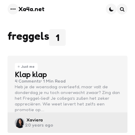
Xa4a.net
Menu
Searc
freggels
1
Just me
Klap klap
4
Comments
1 Min
Read
Heb je de woensdag overleefd, maar valt de
donderdag je nu toch onverwacht zwaar? Zing dan
het Freggel-lied! Je collega’s zullen het zeker
appreciëren. Wie weet levert het zelfs een
promotie op.…
Posted
Xaviera
20 years ago
by