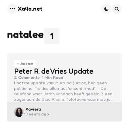
Xa4a.net
Menu
Searc
natalee
1
Just me
Peter R. de Vries Update
2
Comments
1 Min
Read
Laatste update vanuit Aruba (let op, ben geen
politie he. Tis dus allemaal “unconfirmed”: – De
telefoon waar Joran vandaan heeft gebeld is een
zogenaamde Blue Phone. Telefoons waarmee je…
Posted
Xaviera
19 years ago
by