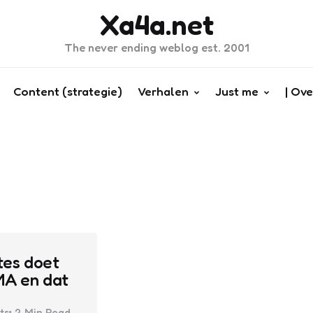
Xa4a.net
The never ending weblog est. 2001
Content (strategie)
Verhalen
Just me
| Ove
ates doet
A en dat
ts
2 Min
Read