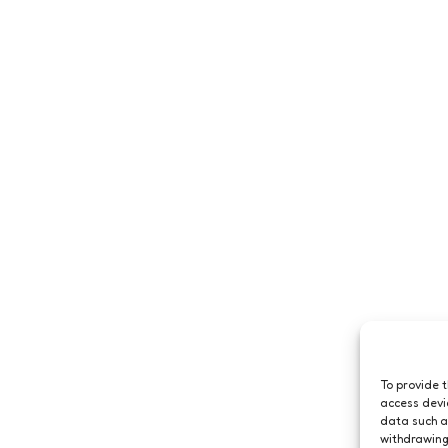
To provide 
access devi
data such a
withdrawing