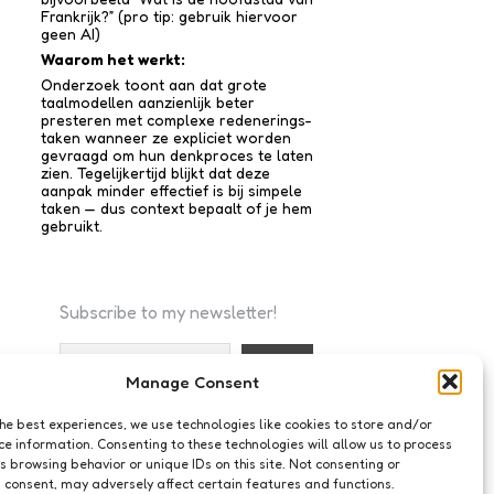
Frankrijk?” (pro tip: gebruik hiervoor
geen AI)
Waarom het werkt:
Onderzoek toont aan dat grote
taalmodellen aanzienlijk beter
presteren met complexe redenerings­
taken wanneer ze expliciet worden
gevraagd om hun denkproces te laten
zien. Tegelijkertijd blijkt dat deze
aanpak minder effectief is bij simpele
taken — dus context bepaalt of je hem
gebruikt.
Subscribe to my newsletter!
Manage Consent
I accept the privacy policy
the best experiences, we use technologies like cookies to store and/or
ce information. Consenting to these technologies will allow us to process
s browsing behavior or unique IDs on this site. Not consenting or
 consent, may adversely affect certain features and functions.