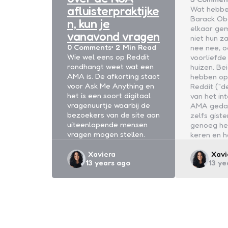
afluisterpraktijke
Wat hebben
Barack O
n, kun je
elkaar ge
vanavond vragen
niet hun z
0
Comments
2 Min
Read
nee nee, o
Wie wel eens op Reddit
voorliefde
rondhangt weet wat een
huizen. Be
AMA is. De afkorting staat
hebben op
voor Ask Me Anything en
Reddit ("d
het is een soort digitaal
van het in
vragenuurtje waarbij de
AMA gedaa
bezoekers van de site aan
zelfs gist
uiteenlopende mensen
genoeg he
vragen mogen stellen.
keren en h
Posted
Post
Xaviera
Xavi
13 years ago
13 ye
by
by