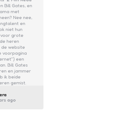
 Bill Gates, en
bama met
meen? Nee nee,
angtalent en
ok niet hun
 voor grote
ide heren
 de website
e voorpagina
ternet") een
n. Bill Gates
eren en jammer
b ik beide
eren gemist.
ed
era
ars ago