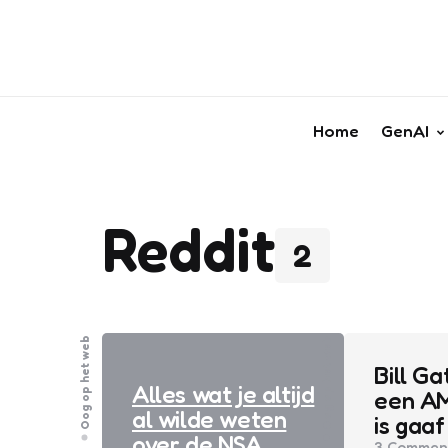
Home
GenAI
Reddit
2
Oog op het web
Oog op het web
Bill G
Alles wat je altijd
een AM
al wilde weten
is gaaf
over de NSA
3
Commen