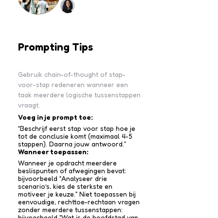
Prompting Tips
Gebruik chain-of-thought of stap-
voor-stap redeneren wanneer een
taak meerdere logische tussenstappen
vraagt.
Voeg in je prompt toe:
“Beschrijf eerst stap voor stap hoe je
tot de conclusie komt (maximaal 4-5
stappen). Daarna jouw antwoord.”
Wanneer toepassen:
Wanneer je opdracht meerdere
beslispunten of afwegingen bevat:
bijvoorbeeld “Analyseer drie
scenario’s, kies de sterkste en
motiveer je keuze.” Niet toepassen bij
eenvoudige, rechttoe-recht­aan vragen
zonder meerdere tussen­stappen:
bijvoorbeeld “Wat is de hoofdstad van