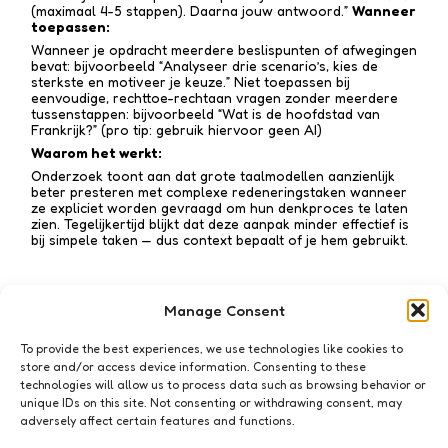
(maximaal 4-5 stappen). Daarna jouw antwoord.”
Wanneer
toepassen:
Wanneer je opdracht meerdere beslispunten of afwegingen
bevat: bijvoorbeeld “Analyseer drie scenario’s, kies de
sterkste en motiveer je keuze.” Niet toepassen bij
eenvoudige, rechttoe-recht­aan vragen zonder meerdere
tussen­stappen: bijvoorbeeld “Wat is de hoofdstad van
Frankrijk?” (pro tip: gebruik hiervoor geen AI)
Waarom het werkt:
Onderzoek toont aan dat grote taalmodellen aanzienlijk
beter presteren met complexe redenerings­taken wanneer
ze expliciet worden gevraagd om hun denkproces te laten
zien. Tegelijkertijd blijkt dat deze aanpak minder effectief is
bij simpele taken — dus context bepaalt of je hem gebruikt.
Manage Consent
Subscribe to my newsletter!
To provide the best experiences, we use technologies like cookies to
store and/or access device information. Consenting to these
technologies will allow us to process data such as browsing behavior or
unique IDs on this site. Not consenting or withdrawing consent, may
adversely affect certain features and functions.