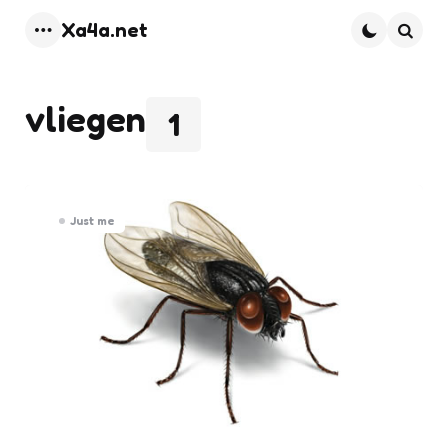
Xa4a.net
Menu
Searc
vliegen
1
Just me