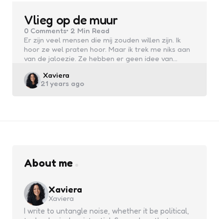
Vlieg op de muur
0
Comments
2 Min
Read
Er zijn veel mensen die mij zouden willen zijn. Ik
hoor ze wel praten hoor. Maar ik trek me niks aan
van de jaloezie. Ze hebben er geen idee van…
Posted
Xaviera
21 years ago
by
About me
Xaviera
Xaviera
I write to untangle noise, whether it be political,