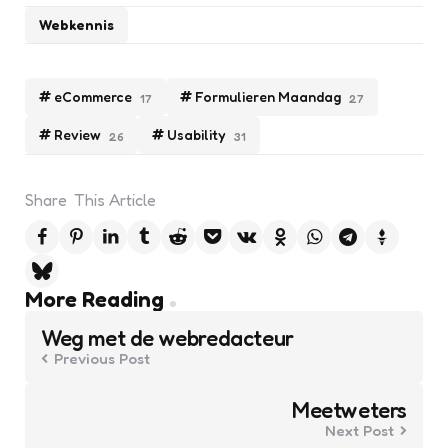
Webkennis
eCommerce
Formulieren Maandag
17
27
Review
Usability
26
31
Share
This Article
Post
More Reading
navigation
Weg met de webredacteur
Previous Post
Meetweters
Next Post