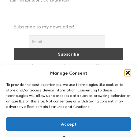
Subscribe to my newsletter!
I accept the privacy policy
Manage Consent
To provide the best experiences, we use technologies like cookies to
store and/or access device information. Consenting to these
technologies will allow us to process data such as browsing behavior or
unique IDs on this site. Not consenting or withdrawing consent, may
adversely affect certain features and functions.
Webkennis
Formulieren maandag: Wat
Accept
geldt voor elk formulier