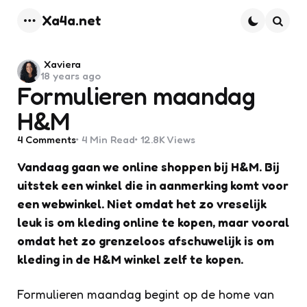
Xa4a.net
Menu
Searc
Posted
Xaviera
18 years ago
by
Formulieren maandag
H&M
4
Comments
4 Min
Read
12.8K
Views
Vandaag gaan we online shoppen bij H&M. Bij
uitstek een winkel die in aanmerking komt voor
een webwinkel. Niet omdat het zo vreselijk
leuk is om kleding online te kopen, maar vooral
omdat het zo grenzeloos afschuwelijk is om
kleding in de H&M winkel zelf te kopen.
Formulieren maandag begint op de home van