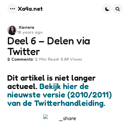
Xa4a.net
Menu
Searc
Posted
Xaviera
18 years ago
by
Deel 6 – Delen via
Twitter
2
Comments
2 Min
Read
6.8K
Views
Dit artikel is niet langer
actueel.
Bekijk hier de
nieuwste versie (2010/2011)
van de Twitterhandleiding.