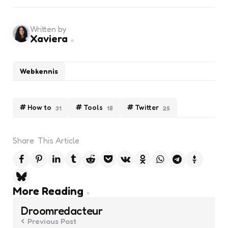
Written by
Xaviera
Webkennis
How to
Tools
Twitter
31
18
25
Share
This Article
Post
More Reading
navigation
Droomredacteur
Previous Post