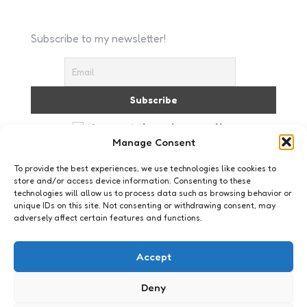
Subscribe to my newsletter!
I accept the privacy policy
Manage Consent
To provide the best experiences, we use technologies like cookies to
store and/or access device information. Consenting to these
technologies will allow us to process data such as browsing behavior or
unique IDs on this site. Not consenting or withdrawing consent, may
adversely affect certain features and functions.
Social Media
Twitter in het groot: Jojanneke
Accept
0
Comments
3 Min
Read
Contentgirls vroeg zich af hoe de Tweeps met
Deny
hoofdletter met Twitter omgaan