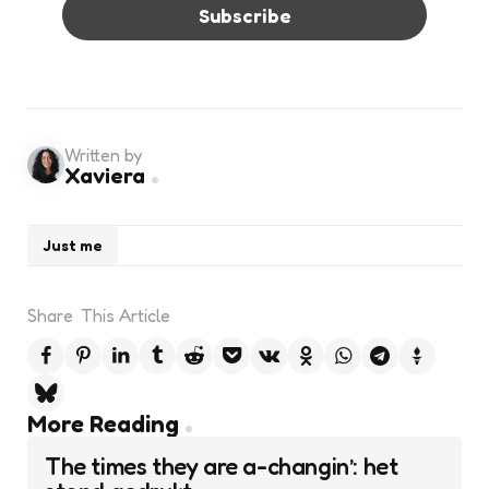
Written by
Xaviera
Just me
Share
This Article
Post
More Reading
navigation
The times they are a-changin’: het