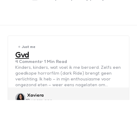
Just me
Gvd
4
Comments
1 Min
Read
Kinders, kinders, wat voel ik me beroerd. Zelfs een
goedkope horrorfilm (dark Ride) brengt geen
verlichting. Ik heb – in mijn enthousiasme voor
ongezond eten – weer eens nagelaten om…
Posted
Xaviera
19 years ago
by
Just me
Gemaakt
2
Comments
1 Min
Read