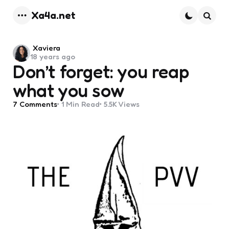
Xa4a.net
Menu
Searc
Posted
Xaviera
18 years ago
by
Don’t forget: you reap
what you sow
7
Comments
1 Min
Read
5.5K
Views