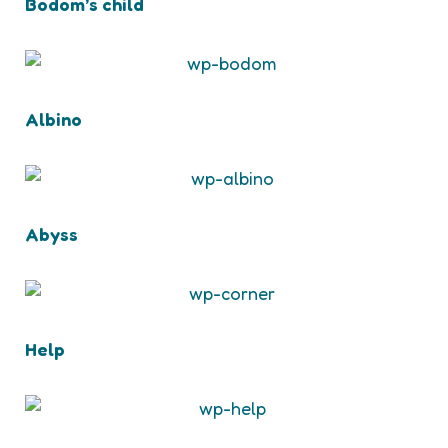
Bodom’s child
Albino
Abyss
Help