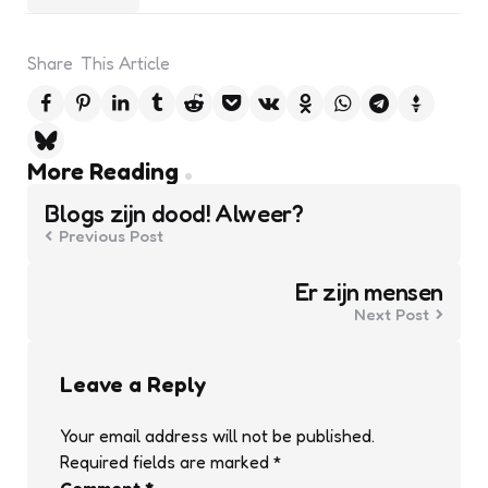
Share
This Article
Post
More Reading
navigation
Blogs zijn dood! Alweer?
Previous Post
Er zijn mensen
Next Post
Leave a Reply
Your email address will not be published.
Required fields are marked
*