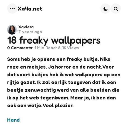
Xa4a.net
Menu
Searc
Posted
Xaviera
17 years ago
by
18 freaky wallpapers
0
Comments
1 Min
Read
8.4K
Views
Soms heb je opeens een freaky buitje. Niks
roze en meisjes. Ja horror en de nacht. Voor
dat soort buitjes heb ik wat wallpapers op een
rijtje gezet. Ik zal eerlijk toegeven dat ik een
beetje zenuwachtig werd van alle beelden die
ik op het web tegenkwam. Maar ja, ik ben dan
ook een watje. Veel plezier.
Hand