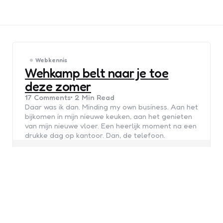
Webkennis
Wehkamp belt naar je toe
deze zomer
17
Comments
2 Min
Read
Daar was ik dan. Minding my own business. Aan het
bijkomen in mijn nieuwe keuken, aan het genieten
van mijn nieuwe vloer. Een heerlijk moment na een
drukke dag op kantoor. Dan, de telefoon.
Posted
Xaviera
17 years ago
by
Contentmarketing
Fabels en feiten: wat je moet
weten over contentstrategie