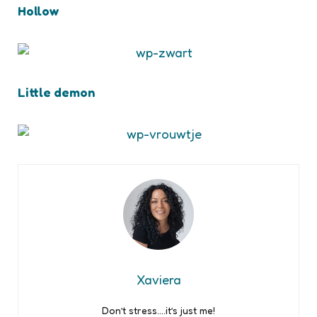
Hollow
Little demon
Xaviera
Don’t stress….it’s just me!