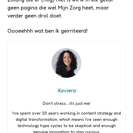
geen pagina die wel Mijn Zorg heet, maar
verder geen drol doet.
Oooeehhh wat ben ík geirriteerd!
Xaviera
Don’t stress….it’s just me!
I’ve spent over 25 years working in content strategy and
digital transformation, which means I’ve seen enough
technology hype cycles to be skeptical and enough
genuine innovation to stay curious.