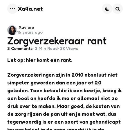
Xa4a.net
Menu
Searc
Posted
Xaviera
16 years ago
by
Zorgverzekeraar rant
3
Comments
3 Min
Read
3K
Views
Let op: hier komt een rant.
Zorgverzekeringen zijn in 2010 absoluut niet
simpeler geworden dan een jaar of 20
geleden. Toen betaalde ik een beetje, kreeg ik
een boel en hoefde ik me er allemaal niet zo
druk over te maken. Maar goed, de kosten van
de zorg rijzen de pan uit en je moet wat, dus
tegenwoordig is er een soort van gehandicapt
keuzestelsel in de zorg, waarbij ik in de