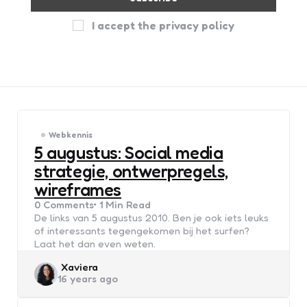
I accept the privacy policy
Webkennis
5 augustus: Social media
strategie, ontwerpregels,
wireframes
0
Comments
1 Min
Read
De links van 5 augustus 2010. Ben je ook iets leuks
of interessants tegengekomen bij het surfen?
Laat het dan even weten.
Posted
Xaviera
16 years ago
by