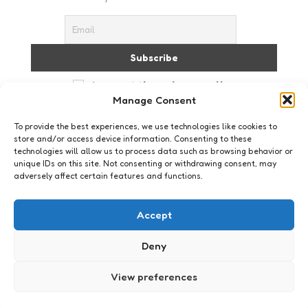
I accept the privacy policy
Manage Consent
To provide the best experiences, we use technologies like cookies to
store and/or access device information. Consenting to these
technologies will allow us to process data such as browsing behavior or
unique IDs on this site. Not consenting or withdrawing consent, may
adversely affect certain features and functions.
Oog op het web
Dat klopt niet hoor!
Accept
8
Comments
2 Min
Read
Het internet heeft iedereen tot mediamagnaat
Deny
gemaakt. Nu we in Nederland met z’n allen op het
web hangen, zijn we allemaal schrijver,
View preferences
eindredacteur en uitgever. Want de taal van het
web is toch vooral het geschreven woord.