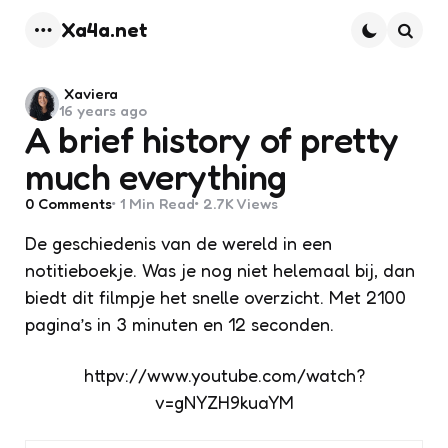
Xa4a.net
Menu
Searc
Posted
Xaviera
16 years ago
by
A brief history of pretty
much everything
0
Comments
1 Min
Read
2.7K
Views
De geschiedenis van de wereld in een
notitieboekje. Was je nog niet helemaal bij, dan
biedt dit filmpje het snelle overzicht. Met 2100
pagina’s in 3 minuten en 12 seconden.
httpv://www.youtube.com/watch?
v=gNYZH9kuaYM