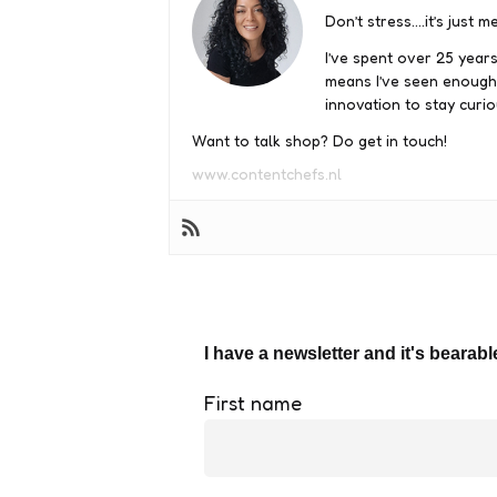
Don’t stress….it’s just me
I’ve spent over 25 years
means I’ve seen enough
innovation to stay curio
Want to talk shop? Do get in touch!
www.contentchefs.nl
I have a newsletter and it's bearabl
First name