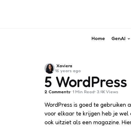
Home
GenAI
Posted
Xaviera
16 years ago
by
5 WordPress
2
Comments
1 Min
Read
3.4K
Views
WordPress is goed te gebruiken a
voor elkaar te krijgen heb je wel
ook uitziet als een magazine. Hie