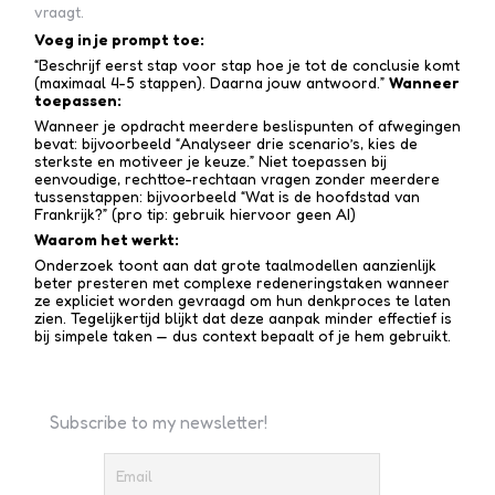
vraagt.
Voeg in je prompt toe:
“Beschrijf eerst stap voor stap hoe je tot de conclusie komt
(maximaal 4-5 stappen). Daarna jouw antwoord.”
Wanneer
toepassen:
Wanneer je opdracht meerdere beslispunten of afwegingen
bevat: bijvoorbeeld “Analyseer drie scenario’s, kies de
sterkste en motiveer je keuze.” Niet toepassen bij
eenvoudige, rechttoe-recht­aan vragen zonder meerdere
tussen­stappen: bijvoorbeeld “Wat is de hoofdstad van
Frankrijk?” (pro tip: gebruik hiervoor geen AI)
Waarom het werkt:
Onderzoek toont aan dat grote taalmodellen aanzienlijk
beter presteren met complexe redenerings­taken wanneer
ze expliciet worden gevraagd om hun denkproces te laten
zien. Tegelijkertijd blijkt dat deze aanpak minder effectief is
bij simpele taken — dus context bepaalt of je hem gebruikt.
Subscribe to my newsletter!