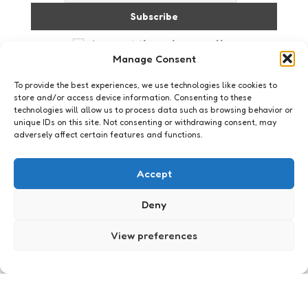
I accept the privacy policy
Manage Consent
To provide the best experiences, we use technologies like cookies to
store and/or access device information. Consenting to these
technologies will allow us to process data such as browsing behavior or
unique IDs on this site. Not consenting or withdrawing consent, may
adversely affect certain features and functions.
Webkennis
Van niets naar iets: een
Accept
website vullen
Deny
0
Comments
3 Min
Read
In een perfecte wereld krijg je als webredacteur
altijd prachtige briefings van de
View preferences
inhoudsspecialisten. Briefings die je niet alleen op
tijd krijgt, maar die ook exact die informatie
hebben die je nodig hebt.
Posted
Xaviera
16 years ago
by