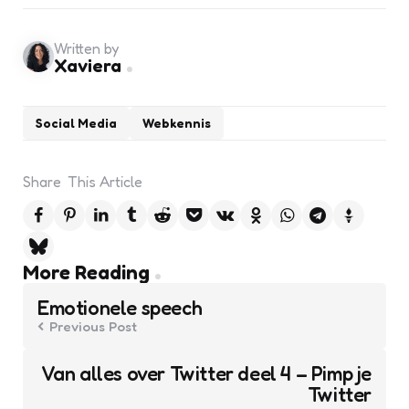
Written by
Xaviera
Social Media
Webkennis
Share
This Article
Post
More Reading
navigation
Emotionele speech
Previous Post
Van alles over Twitter deel 4 – Pimp je
Twitter