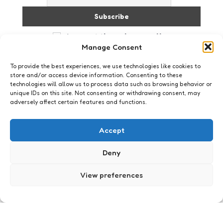
I accept the privacy policy
Manage Consent
To provide the best experiences, we use technologies like cookies to
store and/or access device information. Consenting to these
technologies will allow us to process data such as browsing behavior or
unique IDs on this site. Not consenting or withdrawing consent, may
adversely affect certain features and functions.
Business
11 kantoortuinirritaties die
Accept
vandaag nog weg mogen
Deny
0
Comments
8 Min
Read
WARNING: aangeraden wordt een opvallend grote
korrel zout te consumeren – met kekke
View preferences
hoeveelheid water – vóór het nuttigen van deze
tekst. Het is alweer even geleden dat ik een
kantoormuis…
Posted
Xaviera