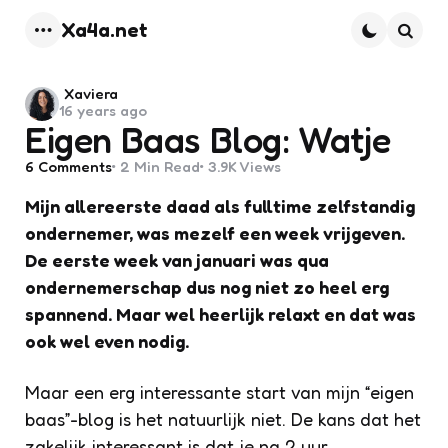
Xa4a.net
Menu
Searc
Posted
Xaviera
16 years ago
by
Eigen Baas Blog: Watje
6
Comments
2 Min
Read
3.9K
Views
Mijn allereerste daad als fulltime zelfstandig
ondernemer, was mezelf een week vrijgeven.
De eerste week van januari was qua
ondernemerschap dus nog niet zo heel erg
spannend. Maar wel heerlijk relaxt en dat was
ook wel even nodig.
Maar een erg interessante start van mijn “eigen
baas”-blog is het natuurlijk niet. De kans dat het
zakelijk interessant is dat je na 2 uur