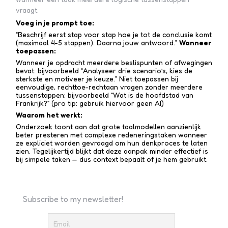
vraagt.
Voeg in je prompt toe:
“Beschrijf eerst stap voor stap hoe je tot de conclusie komt
(maximaal 4-5 stappen). Daarna jouw antwoord.”
Wanneer
toepassen:
Wanneer je opdracht meerdere beslispunten of afwegingen
bevat: bijvoorbeeld “Analyseer drie scenario’s, kies de
sterkste en motiveer je keuze.” Niet toepassen bij
eenvoudige, rechttoe-recht­aan vragen zonder meerdere
tussen­stappen: bijvoorbeeld “Wat is de hoofdstad van
Frankrijk?” (pro tip: gebruik hiervoor geen AI)
Waarom het werkt:
Onderzoek toont aan dat grote taalmodellen aanzienlijk
beter presteren met complexe redenerings­taken wanneer
ze expliciet worden gevraagd om hun denkproces te laten
zien. Tegelijkertijd blijkt dat deze aanpak minder effectief is
bij simpele taken — dus context bepaalt of je hem gebruikt.
Subscribe to my newsletter!