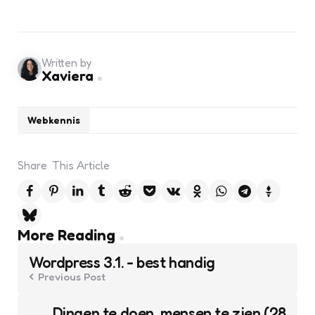
Written by
Xaviera
Webkennis
Share
This Article
Post
More Reading
navigation
Wordpress 3.1. - best handig
Previous Post
Dingen te doen, mensen te zien (28