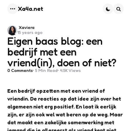
Xa4a.net
Menu
Searc
Posted
Xaviera
15 years ago
by
Eigen baas blog: een
bedrijf met een
vriend(in), doen of niet?
0
Comments
5 Min
Read
4.5K
Views
Een bedrijf opzetten met een vriend of
vriendin. De reacties op dat idee zijn over het
algemeen niet erg positief. En laat ik eerlijk
zijn, er zijn ook wel wat beren op de weg. Maar
dat maakt een zakelijke samenwerking met
iemand die je allereerst als vriend kent niet