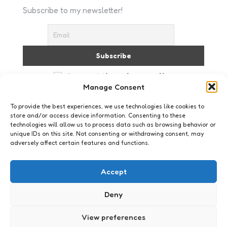
Subscribe to my newsletter!
I accept the privacy policy
Manage Consent
To provide the best experiences, we use technologies like cookies to
store and/or access device information. Consenting to these
technologies will allow us to process data such as browsing behavior or
unique IDs on this site. Not consenting or withdrawing consent, may
adversely affect certain features and functions.
Just me
Big diet.nl
Accept
0
Comments
1 Min
Read
De afvallers, Big diet en so noch etwas krijgen een
Deny
vervolg op internet. Op de
website Expeditiegezond gaan 8 deelnemers, 8
View preferences
weken lang volledig via het net met elkaar de