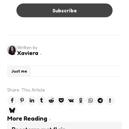
Written by
Xaviera
Just me
Share
This Article
Post
More Reading
navigation