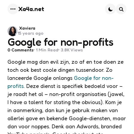
Xa4a.net
Menu
Searc
Posted
Xaviera
15 years ago
by
Google for non-profits
0
Comments
1 Min
Read
3.8K
Views
Google mag dan evil zijn, zo af en toe doen ze
toch ook best coole dingen tussendoor. Zo
lanceerde Google onlangs
Google for non-
profits
. Deze dienst is specifiek bedoeld voor –
je raadt het al – non-profit organisaties (jawel,
I have a talent for stating the obvious
). Kom je
in aanmerking, dan kun je gebruik maken van
allerlei gave en bekende Google-diensten, maar
dan voor noppes. Denk aan Adwords, branded