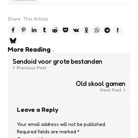
Share
This Article
Post
More Reading
navigation
Sendoid voor grote bestanden
Previous Post
Old skool gamen
Next Post
Leave a Reply
Your email address will not be published.
Required fields are marked
*