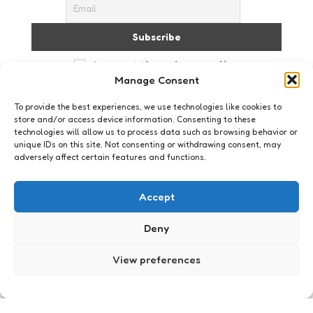
I accept the privacy policy
Manage Consent
To provide the best experiences, we use technologies like cookies to
store and/or access device information. Consenting to these
technologies will allow us to process data such as browsing behavior or
unique IDs on this site. Not consenting or withdrawing consent, may
adversely affect certain features and functions.
Webkennis
Liveblog congres Facebook:
Accept
keynotes
Deny
0
Comments
2 Min
Read
Aan een kamer vol marketeers uitleggen hoe ze
hun werk moeten doen, eigenlijk zou het niet meer
View preferences
moeten hoeven. Maar keynote-sprekers Rohit
Bhargava en Merry Morud doen precies dat. De…
Posted
Xaviera