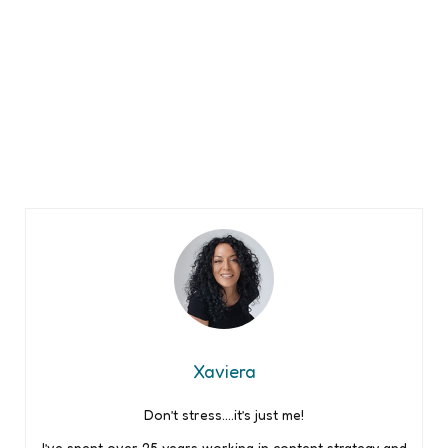
Xaviera
Don’t stress….it’s just me!
I’ve spent over 25 years working in content strategy and