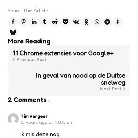
Share
This Article
Post
More Reading
navigation
11 Chrome extensies voor Google+
Previous Post
In geval van nood op de Duitse
snelweg
Next Post
2 Comments
Tim Vergeer
15 years ago at 10:03 am
Ik mis deze nog: