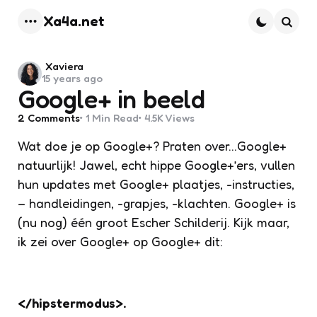
Xa4a.net
Menu
Searc
Posted
Xaviera
15 years ago
by
Google+ in beeld
2
Comments
1 Min
Read
4.5K
Views
Wat doe je op Google+? Praten over…Google+
natuurlijk! Jawel, echt hippe Google+’ers, vullen
hun updates met Google+ plaatjes, -instructies,
– handleidingen, -grapjes, -klachten. Google+ is
(nu nog) één groot Escher Schilderij. Kijk maar,
ik zei over Google+ op Google+ dit:
</hipstermodus>.