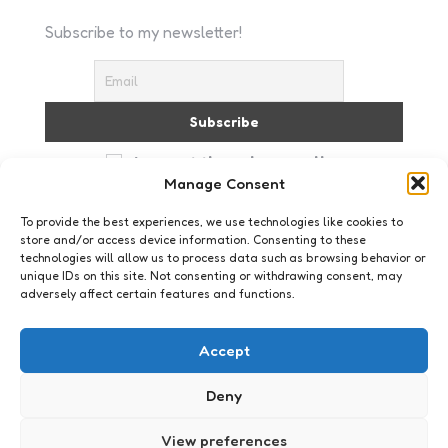
Subscribe to my newsletter!
I accept the privacy policy
Manage Consent
To provide the best experiences, we use technologies like cookies to
store and/or access device information. Consenting to these
technologies will allow us to process data such as browsing behavior or
unique IDs on this site. Not consenting or withdrawing consent, may
adversely affect certain features and functions.
Webkennis
Deel 2: doelgroep
Accept
0
Comments
2 Min
Read
Oké, je hebt nu bepaald waar je je site voor wil
Deny
gaan inzetten. Dat is fijn. Maar als je site er straks
staat wil je ook dat mensen je site…
View preferences