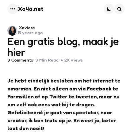
Xa4a.net
Menu
Searc
Posted
Xaviera
15 years ago
by
Een gratis blog, maak je
hier
3
Comments
3 Min
Read
4.2K
Views
Je hebt eindelijk besloten om het internet te
omarmen. En niet alleen om via Facebook te
Farmvillen of op Twitter te tweeten, maar nu
om zelf ook eens wat bij te dragen.
Gefeliciteerd: je gaat van spectator, naar
creator, ik ben trots op je. En weet je, beter
laat dan nooit!