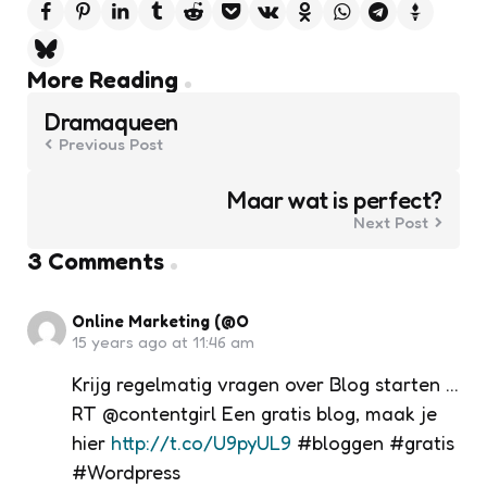
Post
More Reading
navigation
Dramaqueen
Previous Post
Maar wat is perfect?
Next Post
3 Comments
Online Marketing (@O
15 years ago at 11:46 am
Krijg regelmatig vragen over Blog starten …
RT @contentgirl Een gratis blog, maak je
hier
http://t.co/U9pyUL9
#bloggen #gratis
#Wordpress