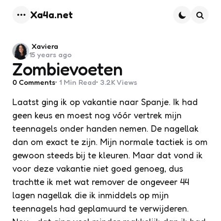
Xa4a.net
Menu
Searc
Posted
Xaviera
15 years ago
by
Zombievoeten
0
Comments
1 Min
Read
3.2K
Views
Laatst ging ik op vakantie naar Spanje. Ik had
geen keus en moest nog vóór vertrek mijn
teennagels onder handen nemen. De nagellak
dan om exact te zijn. Mijn normale tactiek is om
gewoon steeds bij te kleuren. Maar dat vond ik
voor deze vakantie niet goed genoeg, dus
trachtte ik met wat remover de ongeveer 44
lagen nagellak die ik inmiddels op mijn
teennagels had geplamuurd te verwijderen.