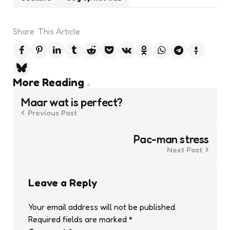
Share
This Article
Post
More Reading
navigation
Maar wat is perfect?
Previous Post
Pac-man stress
Next Post
Leave a Reply
Your email address will not be published.
Required fields are marked
*