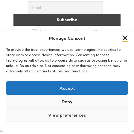
I accept the privacy policy
Manage Consent
To provide the best experiences, we use technologies like cookies to
store and/or access device information. Consenting to these
technologies will allow us to process data such as browsing behavior or
unique IDs on this site. Not consenting or withdrawing consent, may
adversely affect certain features and functions.
Geeklife
Showstopper voor je gadgets
Accept
0
Comments
1 Min
Read
Een polsbuideltje waarin je je gadget kunt
Deny
bewaren. Ik heb geen idee waarom je dat zou
willen en de meeste telefoons lijken mij eigenlijk te
View preferences
zwaar om om je pols te dragen, maar het ziet er
wel weer erg stylish uit. Er zijn verschillende
kleuren en designs waar je uit kunt kiezen.