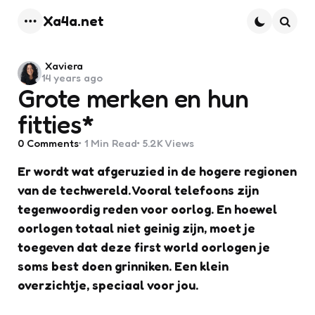
Xa4a.net
Menu
Searc
Posted
Xaviera
14 years ago
by
Grote merken en hun
fitties*
0
Comments
1 Min
Read
5.2K
Views
Er wordt wat afgeruzied in de hogere regionen
van de techwereld. Vooral telefoons zijn
tegenwoordig reden voor oorlog. En hoewel
oorlogen totaal niet geinig zijn, moet je
toegeven dat deze
first world
oorlogen je
soms best doen grinniken. Een klein
overzichtje, speciaal voor jou.