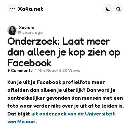
Xa4a.net
Menu
Searc
Posted
Xaviera
14 years ago
by
Onderzoek: Laat meer
dan alleen je kop zien op
Facebook
9
Comments
1 Min
Read
6.5K
Views
Kun je uit je Facebook profielfoto meer
afleiden dan alleen je uiterlijk? Dan word je
aantrekkelijker gevonden dan mensen met een
foto waar verder niks over je uit af te leiden is.
Dat blijkt
uit onderzoek van de Universiteit
van Misouri
.