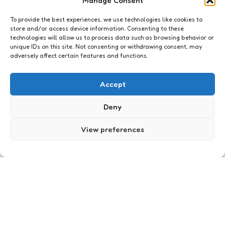
Manage Consent
To provide the best experiences, we use technologies like cookies to
store and/or access device information. Consenting to these
technologies will allow us to process data such as browsing behavior or
unique IDs on this site. Not consenting or withdrawing consent, may
adversely affect certain features and functions.
Social Media
De tweeps I love to hate
Accept
36
Comments
6 Min
Read
Jawel, het is er weer tijd voor: een post over
Deny
typen tweeps die wel zo irritant zijn dat ze me
soms bijna van twitter jagen.
View preferences
Posted
Xaviera
13 years ago
by
Social Media
Twitter in het groot:
vincentsmit
0
Comments
2 Min
Read