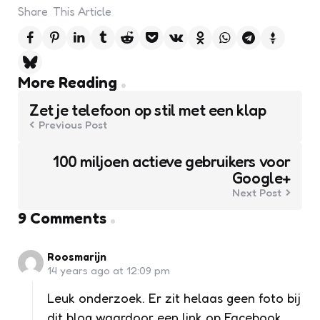
Share
This Article
Post
More Reading
navigation
Zet je telefoon op stil met een klap
Previous Post
100 miljoen actieve gebruikers voor
Google+
Next Post
9 Comments
Roosmarijn
14 years ago at 12:09 pm
Leuk onderzoek. Er zit helaas geen foto bij
dit blog waardoor een link op Facebook