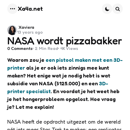
Xa4a.net
Menu
Searc
Posted
Xaviera
13 years ago
by
NASA wordt pizzabakker
0
Comments
2 Min
Read
4K
Views
Waarom zou je
een pistool maken met een 3D-
printer
als je er ook iets zinnigs mee kunt
maken? Het enige wat je nodig hebt is wat
subsidie van NASA ($125.000) en een
3D-
printer specialist
. En voordat je het weet heb
je het hongerprobleem opgelost. Hoe vraag
je? Let me explain!
NASA heeft de opdracht uitgezet om de wereld
nét iets meer Star Trek te maken: een replicator