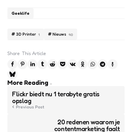
Geeklife
3D Printer
Nieuws
1
40
Share
This Article
Post
More Reading
navigation
Flickr biedt nu 1 terabyte gratis
opslag
Previous Post
20 redenen waarom je
contentmarketing faalt