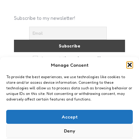
Subscribe to my newsletter!
I accept the privacy policy
Manage Consent
To provide the best experiences, we use technologies like cookies to
store and/or access device information. Consenting to these
technologies will allow us to process data such as browsing behavior or
unique IDs on this site. Not consenting or withdrawing consent, may
adversely affect certain features and functions.
Geeklife
Een avondje stappen
Accept
9
Comments
4 Min
Read
Geek is alweer een tijdje chique. Nerd allang geen
Deny
scheldwoord meer maar eerder een eretitel.