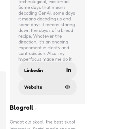
technological, existential.
Some days that means
decoding GenAI, some days
it means decoding us and
some days it means staring
down the abyss of a bread
recipe. Whatever the
direction, it’s an ongoing
experiment in clarity and
contradiction. Also: my
hyperfocus made me do it.
Linkedin
Website
Blogroll
Omdat old skool, the best skool
internet is. Social media ons een