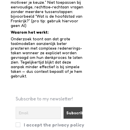
motiveer je keuze.” Niet toepassen bij
eenvoudige, rechttoe-recht­aan vragen
zonder meerdere tussen­stappen:
bijvoorbeeld “Wat is de hoofdstad van
Frankrijk?” (pro tip: gebruik hiervoor
geen AI)
Waarom het werkt:
Onderzoek toont aan dat grote
taalmodellen aanzienlijk beter
presteren met complexe redenerings­
taken wanneer ze expliciet worden
gevraagd om hun denkproces te laten
zien. Tegelijkertijd blijkt dat deze
aanpak minder effectief is bij simpele
taken — dus context bepaalt of je hem
gebruikt.
Subscribe to my newsletter!
I accept the privacy policy