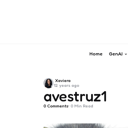
Home
GenAI
Posted
Xaviera
12 years ago
by
avestruz1
0
Comments
0 Min
Read