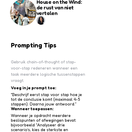
House on the Wind:
de rust van niet
vertalen
Prompting Tips
Gebruik chain-of-thought of stap-
voor-stap redeneren wanneer een
taak meerdere logische tussenstappen
vraagt.
Voeg in je prompt toe:
“Beschrijf eerst stap voor stap hoe je
tot de conclusie komt (maximaal 4-5
stappen). Daarna jouw antwoord.”
Wanneer toepassen:
Wanneer je opdracht meerdere
beslispunten of afwegingen bevat:
bijvoorbeeld “Analyseer drie
scenario’s, kies de sterkste en