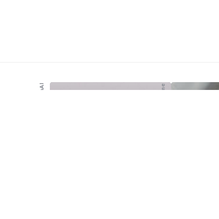
GenAI
Just me
LLMs spreken
geen styleguide,
tijd om het te
vertalen
Oma
0
Comments
5 Min
Read
1
Commen
“Kunnen we onze
Zo, het is
styleguide niet gewoon
toch. Na 
inladen in onze GPT?”
werken, ei
Vroeg een collega die zich
weekend. 
al een tijdje aan het
minder me
vermaken was met GenAI
meestal z