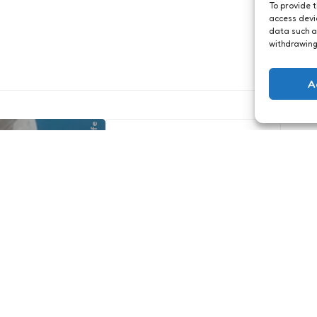
To provide 
access devi
data such a
withdrawing
A
Geeklife
Geeky tattoo
inspiratie
5
Comments
2 Min
Read
Toen ik op mijn 18e mijn
eerste tattoo liet zetten
kreeg mijn moeder een
t
1 Min
Read
lichte aanval. Maar, ik was
 zaterdag. lekker
18 en dan is het moment
een week hard
om huisarrest uit te delen
ndelijk echt
een beetje voorbij.
Vrijdag telt
e. Dan ben ik
o gaar van de