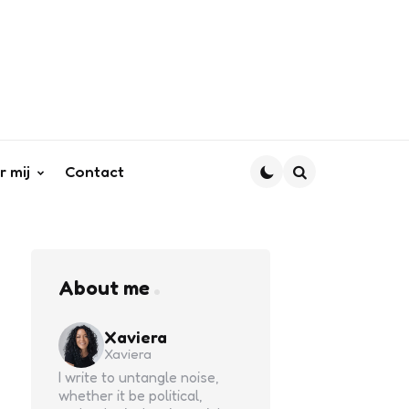
r mij
Contact
Search
About me
Xaviera
Xaviera
I write to untangle noise,
whether it be political,