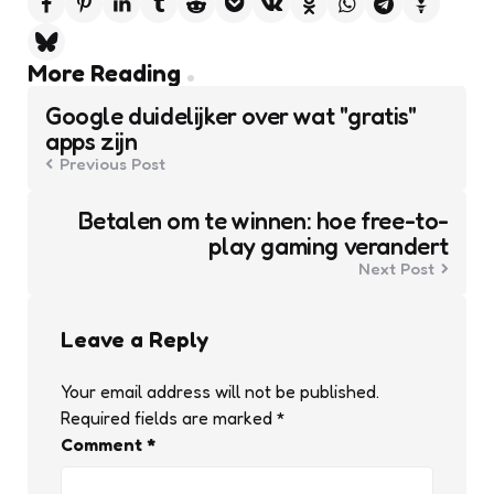
Post
More Reading
navigation
Google duidelijker over wat "gratis"
apps zijn
Previous Post
Betalen om te winnen: hoe free-to-
play gaming verandert
Next Post
Leave a Reply
Your email address will not be published.
Required fields are marked
*
Comment
*