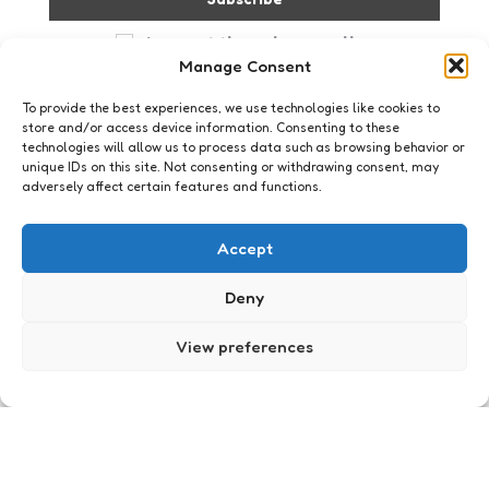
I accept the privacy policy
Manage Consent
To provide the best experiences, we use technologies like cookies to
store and/or access device information. Consenting to these
technologies will allow us to process data such as browsing behavior or
unique IDs on this site. Not consenting or withdrawing consent, may
adversely affect certain features and functions.
Geeklife
8 cadeau’s voor papa
Accept
0
Comments
2 Min
Read
Papa's hebben het toch zwaar tegenwoordig. Ze
Deny
moeten knap en ambitieus zijn, gevoelig en
mannelijk - en dat is alleen maar om überhaupt
View preferences
papa te worden. Is het eenmaal zo ver, dan
kunnen ze niet zoals vroeger gewoon een beetje
het vlees snijden
Posted
Xaviera
16 years ago
by