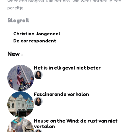
weer een blogroll. Klik het bro...wie weet ontdek je een
pareltje.
Blogroll
Christian Jongeneel
De correspondent
New
Het is in elk geval niet beter
Fascinerende verhalen
House on the Wind: de rust van niet
vertalen