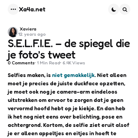
Xa4a.net
Menu
Searc
Posted
Xaviera
12 years ago
by
S.E.L.F.I.E. – de spiegel die
je foto’s tweet
0
Comments
1 Min
Read
6.4K
Views
Selfies maken, is
niet gemakkelijk
. Niet alleen
moet je precies de juiste duckface opzetten,
je moet ook nog je camera-arm eindeloos
uitstrekken om ervoor te zorgen dat je geen
vervormd hoofd hebt op je kiekje. En dan heb
ik het nog niet eens over belichting, pose en
achtergrond. Kortom, de selfie ziet eruit alsof
je er alleen appeltjes en eitjes in hoeft te