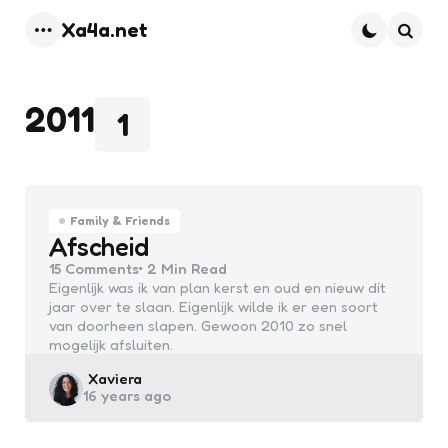
Xa4a.net
Menu
Searc
2011
1
Family & Friends
Afscheid
15
Comments
2 Min
Read
Eigenlijk was ik van plan kerst en oud en nieuw dit
jaar over te slaan. Eigenlijk wilde ik er een soort
van doorheen slapen. Gewoon 2010 zo snel
mogelijk afsluiten.
Posted
Xaviera
16 years ago
by