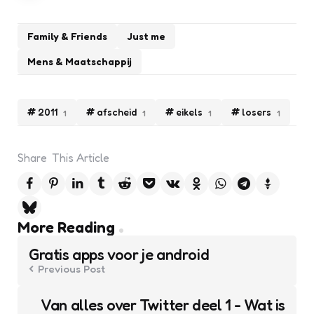
Family & Friends
Just me
Mens & Maatschappij
2011
afscheid
eikels
losers
1
1
1
1
Share
This Article
Post
More Reading
navigation
Gratis apps voor je android
Previous Post
Van alles over Twitter deel 1 - Wat is