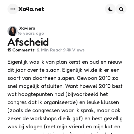
Xa4a.net
Menu
Searc
Posted
Xaviera
16 years ago
by
Afscheid
15
Comments
2 Min
Read
9.4K
Views
Eigenlijk was ik van plan kerst en oud en nieuw
dit jaar over te slaan. Eigenlijk wilde ik er een
soort van doorheen slapen. Gewoon 2010 zo
snel mogelijk afsluiten. Want hoewel 2010 best
wat hoogtepunten had (bijvoorbeeld het
congres dat ik organiseerde) en leuke klussen
(zoals de congressen waar ik sprak, maar ook
zeker de workshops die ik gaf) en best gezellig
was bij vlagen (met mijn vriend en mijn kat en