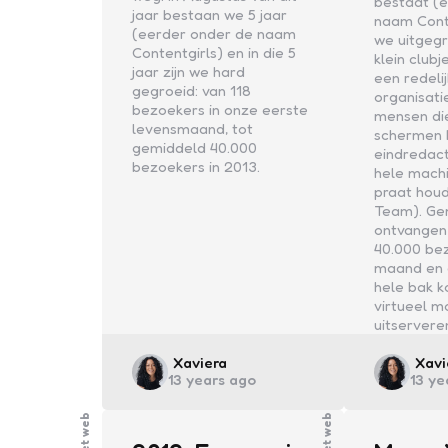
bestaat (
jaar bestaan we 5 jaar
naam Conte
(eerder onder de naam
we uitgeg
Contentgirls) en in die 5
klein clubj
jaar zijn we hard
een redeli
gegroeid: van 118
organisati
bezoekers in onze eerste
mensen di
levensmaand, tot
schermen 
gemiddeld 40.000
eindredac
bezoekers in 2013.
hele mach
praat hou
Team). Ge
ontvangen
40.000 be
maand en d
hele bak k
virtueel 
uitservere
Posted
Post
Xaviera
Xavi
13 years ago
13 ye
by
by