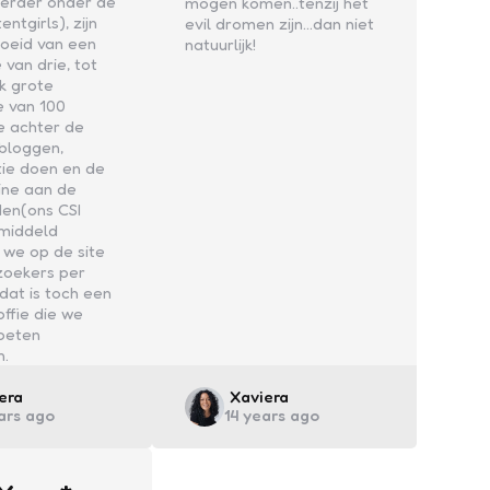
eerder onder de
mogen komen..tenzij het
ntgirls), zijn
evil dromen zijn...dan niet
roeid van een
natuurlijk!
e van drie, tot
jk grote
e van 100
e achter de
bloggen,
tie doen en de
ine aan de
den(ons CSI
middeld
 we op de site
zoekers per
at is toch een
offie die we
moeten
n.
ed
Posted
era
Xaviera
ars ago
14 years ago
by