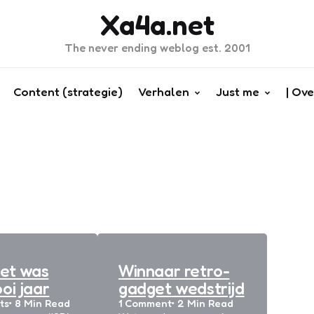
Xa4a.net
The never ending weblog est. 2001
Content (strategie)
Verhalen
Just me
| Ove
Hot
het was
Winnaar retro-
oi jaar
gadget wedstrijd
ts
8 Min
Read
1
Comment
2 Min
Read