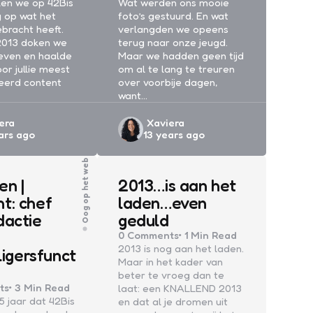
jken we op 42Bis
Wat werden ons mooie
 op wat het
foto’s gestuurd. En wat
ebracht heeft.
verlangden we opeens
2013 doken we
terug naar onze jeugd.
ieven en haalde
Maar we hadden geen tijd
or jullie meest
om al te lang te treuren
eerd content
over voorbije dagen,
want…
ed
Posted
era
Xaviera
ars ago
13 years ago
by
Oog op het web
en |
2013…is aan het
t: chef
laden…even
dactie
geduld
0
Comments
1 Min
Read
2013 is nog aan het laden.
lligersfunct
Maar in het kader van
beter te vroeg dan te
ts
3 Min
Read
laat: een KNALLEND 2013
 5 jaar dat 42Bis
en dat al je dromen uit