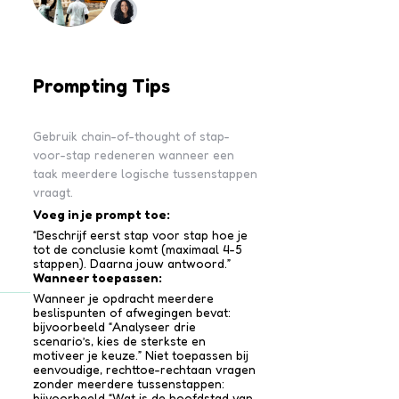
Prompting Tips
Gebruik chain-of-thought of stap-
voor-stap redeneren wanneer een
taak meerdere logische tussenstappen
vraagt.
Voeg in je prompt toe:
“Beschrijf eerst stap voor stap hoe je
tot de conclusie komt (maximaal 4-5
stappen). Daarna jouw antwoord.”
Wanneer toepassen:
Wanneer je opdracht meerdere
beslispunten of afwegingen bevat:
bijvoorbeeld “Analyseer drie
scenario’s, kies de sterkste en
motiveer je keuze.” Niet toepassen bij
eenvoudige, rechttoe-recht­aan vragen
zonder meerdere tussen­stappen:
bijvoorbeeld “Wat is de hoofdstad van