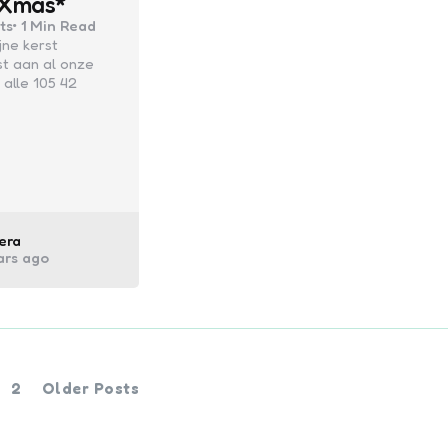
 Xmas*
ts
1 Min
Read
jne kerst
t aan al onze
 alle 105 42
ed
era
ars ago
2
Older Posts