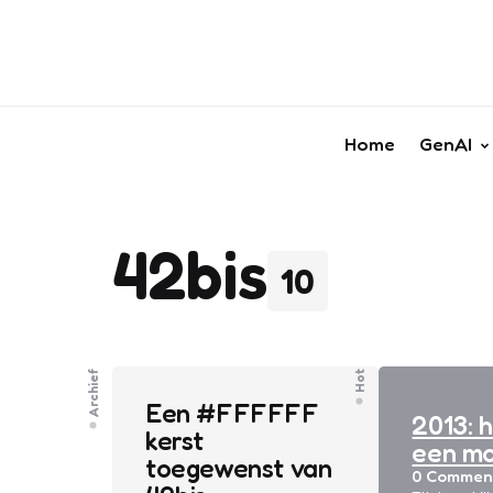
Home
GenAI
42bis
10
Archief
Hot
Een #FFFFFF
2013: 
kerst
een mo
toegewenst van
0
Commen