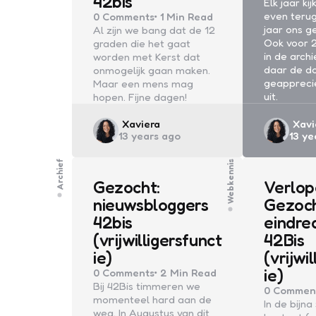
42bis
Elk jaar ki
even terug
0
Comments
1 Min
Read
jaar ons g
Al zijn we bang dat de 12
Ook voor 
graden die het gaat
in de arch
worden met Kerst dat
daar de do
onmogelijk gaan maken.
geappreci
Maar een mens mag
uit.
hopen. Fijne dagen!
Posted
Post
Xaviera
Xavi
13 years ago
13 ye
by
by
Archief
Webkennis
Gezocht:
Verlop
nieuwsbloggers
Gezoch
42bis
eindre
(vrijwilligersfunct
42Bis
ie)
(vrijwi
ie)
0
Comments
2 Min
Read
Bij 42Bis timmeren we
0
Commen
momenteel hard aan de
In de bijna
weg. In Augustus van dit