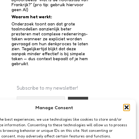
Frankrijk?” (pro tip: gebruik hiervoor
geen AI)
Waarom het werkt:
Onderzoek toont aan dat grote
taalmodellen aanzienlijk beter
presteren met complexe redenerings­
taken wanneer ze expliciet worden
gevraagd om hun denkproces te laten
zien. Tegelijkertijd blijkt dat deze
aanpak minder effectief is bij simpele
taken — dus context bepaalt of je hem
gebruikt.
Subscribe to my newsletter!
Manage Consent
I accept the privacy policy
the best experiences, we use technologies like cookies to store and/or
ce information. Consenting to these technologies will allow us to process
s browsing behavior or unique IDs on this site. Not consenting or
 consent, may adversely affect certain features and functions.