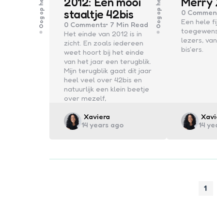
Oog op het web
Oog op het web
2012: Een mooi
Merry
staaltje 42bis
0
Commen
Een hele fi
0
Comments
7 Min
Read
toegewens
Het einde van 2012 is in
lezers, van
zicht. En zoals iedereen
bis'ers.
weet hoort bij het einde
van het jaar een terugblik.
Mijn terugblik gaat dit jaar
heel veel over 42bis en
natuurlijk een klein beetje
over mezelf,
Posted
Post
Xaviera
Xavi
14 years ago
14 ye
by
by
1