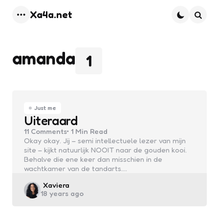
Xa4a.net
Menu
Searc
amanda
1
Just me
Uiteraard
11
Comments
1 Min
Read
Okay okay. Jij – semi intellectuele lezer van mijn
site – kijkt natuurlijk NOOIT naar de gouden kooi.
Behalve die ene keer dan misschien in de
wachtkamer van de tandarts.…
Posted
Xaviera
18 years ago
by