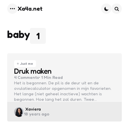
Xa4a.net
Menu
Searc
baby
1
Just me
Druk maken
4
Comments
1 Min
Read
Het is begonnen. De pil is de deur uit en de
ovulatiecalculator opgenomen in mijn favorieten.
Het lange (niet geheel inactieve) wachten is
begonnen. Hoe lang het zal duren. Twee…
Posted
Xaviera
18 years ago
by