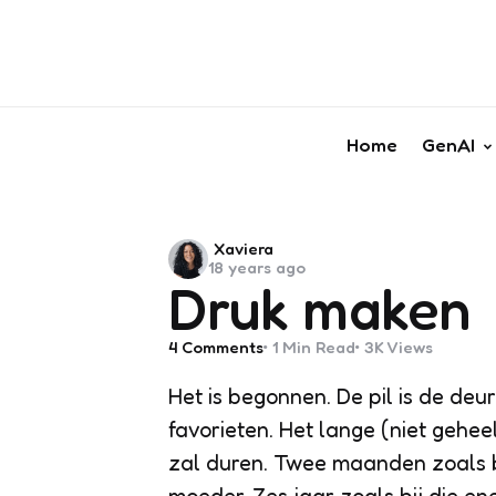
Home
GenAI
Posted
Xaviera
18 years ago
by
Druk maken
4
Comments
1 Min
Read
3K
Views
Het is begonnen. De pil is de deur
favorieten. Het lange (niet gehee
zal duren. Twee maanden zoals bi