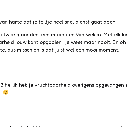
harte dat je teiltje heel snel dienst gaat doen!!!
k na twee maanden, één maand en vier weken. Met elk k
aarheid jouw kant opgooien.. je weet maar nooit. En oh
ste, dus misschien is dat juist wel een mooi moment.
a 33 he…ik heb je vruchtbaarheid overigens opgevangen 
t!