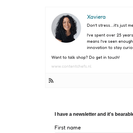
Xaviera
Don’t stress….it’s just me
I’ve spent over 25 years
means I’ve seen enough
innovation to stay curio
Want to talk shop? Do get in touch!
www.contentchefs.nl
I have a newsletter and it's bearabl
First name