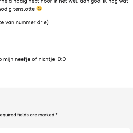
rheid nodig hebt hoor ik het wel, dan gooi ik nog wat
nodig tenslotte
kte van nummer drie)
mijn neefje of nichtje :D:D
equired fields are marked
*