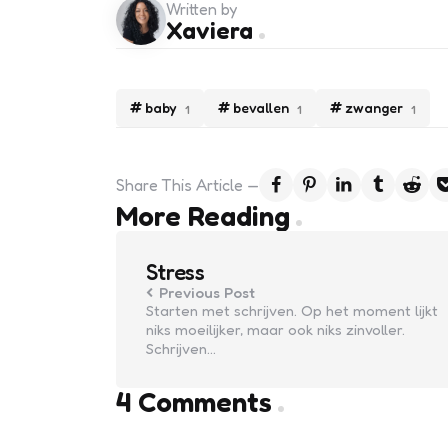
Written by
Xaviera
baby
bevallen
zwanger
1
1
1
Share
This Article
Post
More Reading
navigation
Stress
Previous Post
Starten met schrijven. Op het moment lijkt
niks moeilijker, maar ook niks zinvoller.
Schrijven…
4 Comments