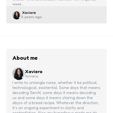
week…
Posted
Xaviera
3 years ago
by
About me
Xaviera
Xaviera
I write to untangle noise, whether it be political,
technological, existential. Some days that means
decoding GenAI, some days it means decoding
us and some days it means staring down the
abyss of a bread recipe. Whatever the direction,
it’s an ongoing experiment in clarity and
contradiction. Also: my hyperfocus made me do