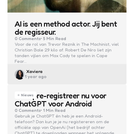
AI is een method actor. Jij bent
de regisseur.
0
Comments
5 Min
Read
Voor de rol van Trevor Reznik in The Machinist, viel
Christian Bale 29 kilo af. Robert De Niro liet zijn
tanden vijlen om Max Cady te spelen in Cape
Fear…
Posted
Xaviera
1 year ago
by
Kort: pre-registreer nu voor
Nieuws
ChatGPT voor Android
0
Comments
1 Min
Read
Gebruik je ChatGPT én heb je een Android-
telefoon? Dan kun je je nu registereren om de
officiële app van OpenAi (het bedrijf achter
ChatGPT) te downloaden wanneer het volgende