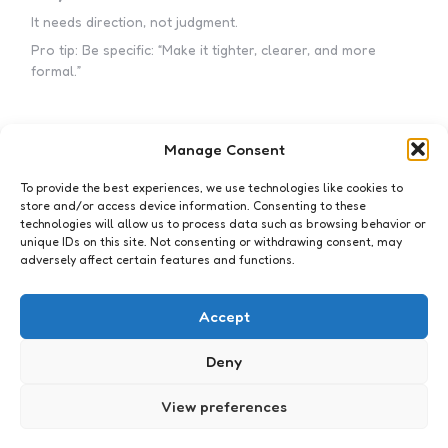
It needs direction, not judgment.
Pro tip: Be specific: “Make it tighter, clearer, and more
formal.”
Manage Consent
Subscribe to my newsletter!
To provide the best experiences, we use technologies like cookies to
store and/or access device information. Consenting to these
technologies will allow us to process data such as browsing behavior or
unique IDs on this site. Not consenting or withdrawing consent, may
adversely affect certain features and functions.
I accept the privacy policy
Accept
Deny
View preferences
The never ending weblog est. 2001