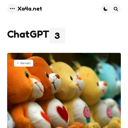
Xa4a.net
Menu
Searc
ChatGPT
3
GenAI