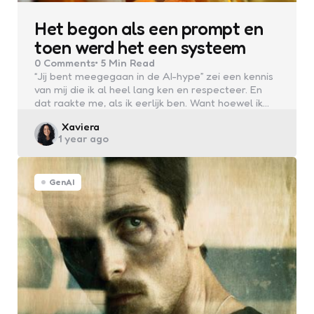
Het begon als een prompt en
toen werd het een systeem
0
Comments
5 Min
Read
“Jij bent meegegaan in de AI-hype” zei een kennis
van mij die ik al heel lang ken en respecteer. En
dat raakte me, als ik eerlijk ben. Want hoewel ik…
Posted
Xaviera
1 year ago
by
GenAI