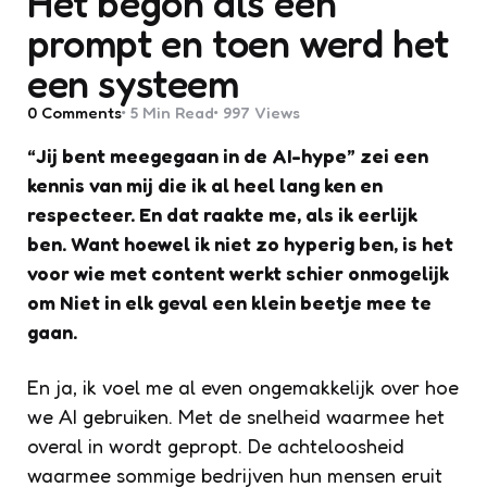
Het begon als een
prompt en toen werd het
een systeem
0
Comments
5 Min
Read
997
Views
“Jij bent meegegaan in de AI-hype” zei een
kennis van mij die ik al heel lang ken en
respecteer. En dat raakte me, als ik eerlijk
ben. Want hoewel ik niet zo hyperig ben, is het
voor wie met content werkt schier onmogelijk
om Niet in elk geval een klein beetje mee te
gaan.
En ja, ik voel me al even ongemakkelijk over hoe
we AI gebruiken. Met de snelheid waarmee het
overal in wordt gepropt. De achteloosheid
waarmee sommige bedrijven hun mensen eruit