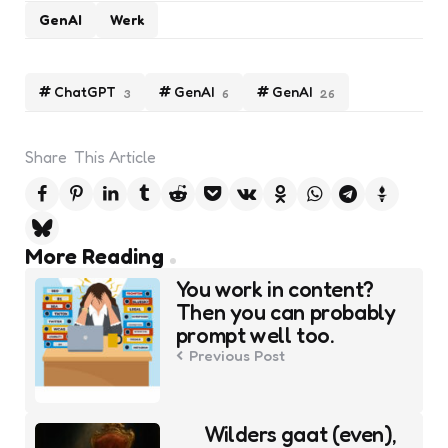
GenAI
Werk
ChatGPT
GenAI
GenAI
3
6
26
Share
This Article
Post
More Reading
navigation
You work in content?
Then you can probably
prompt well too.
Previous Post
Wilders gaat (even),