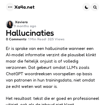
Xa4a.net
Menu
Searc
Posted
Xaviera
9 months ago
by
Hallucinaties
0
Comments
1 Min
Read
325
Views
Er is sprake van een hallucinatie wanneer een
AI-model informatie verzint die plausibel klinkt
maar die feitelijk onjuist is of volledig
verzonnen. Dat gebeurt omdat LLM’s zoals
ChatGPT woordreeksen voorspellen op basis
van patronen in hun trainingsdata, niet omdat
ze echt weten wat waar is.
Het resultaat: tekst die er goed en professioneel
uitziet, ook als de inhoud niet klopt.