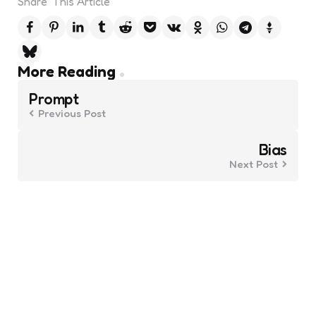
Share
This Article
Post
More Reading
navigation
Prompt
Previous Post
Bias
Next Post